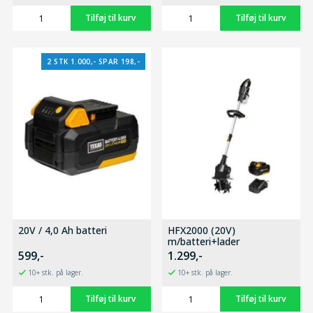
2 STK 1.000,- SPAR 198,-
20V / 4,0 Ah batteri
HFX2000 (20V)
m/batteri+lader
599,-
1.299,-
10+ stk. på lager.
10+ stk. på lager.