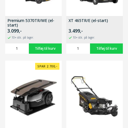
Premium 5370TR/WE (el-
XT 465TR/E (el-start)
start)
3.099,-
3.499,-
10+ stk. på lager.
10+ stk. på lager.
SPAR 2.700,-