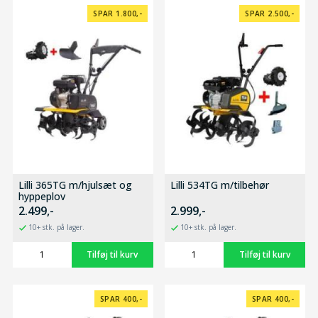
SPAR 1.800,-
SPAR 2.500,-
Lilli 365TG m/hjulsæt og
Lilli 534TG m/tilbehør
hyppeplov
2.499,-
2.999,-
10+ stk. på lager.
10+ stk. på lager.
SPAR 400,-
SPAR 400,-