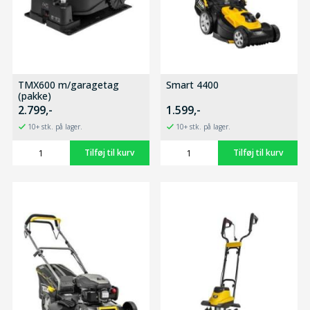
TMX600 m/garagetag
Smart 4400
(pakke)
2.799,-
1.599,-
10+ stk. på lager.
10+ stk. på lager.