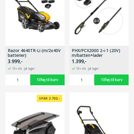
Razor 4640TR-Li (m/2x40V
PHX/PCX2000 2-i-1 (20V)
batterier)
m/batteri+lader
3.999,-
1.399,-
10+ stk. på lager.
10+ stk. på lager.
SPAR 2.700,-