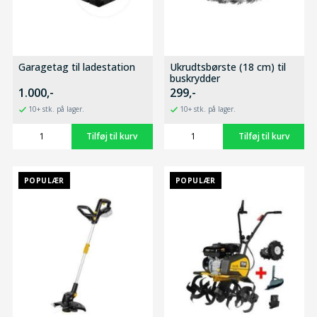
Garagetag til ladestation
Ukrudtsbørste (18 cm) til
buskrydder
1.000,-
299,-
10+ stk. på lager.
10+ stk. på lager.
POPULÆR
POPULÆR