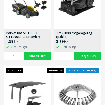
Pakke: Razor 3300Li +
TMX1000 m/garagetag
GT1800Li (2 batterier)
(pakke)
1.598,-
3.299,-
10+ stk. på lager.
10+ stk. på lager.
POPULÆR
POPULÆR
2 STK 240,- SPAR 358,-