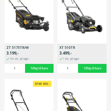
ZT 5175TR/W
XT 510TR
3.199,-
3.499,-
10+ stk. på lager.
7 stk. på lager.
SPAR 400,-