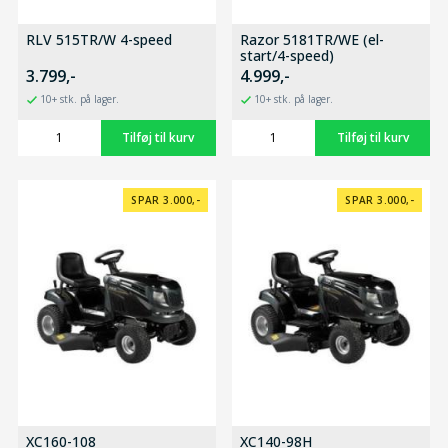
RLV 515TR/W 4-speed
Razor 5181TR/WE (el-
start/4-speed)
3.799,-
4.999,-
10+ stk. på lager.
10+ stk. på lager.
SPAR 3.000,-
SPAR 3.000,-
XC160-108
XC140-98H