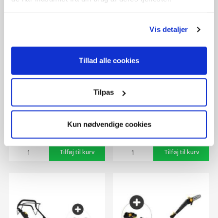
Vis detaljer
Tillad alle cookies
Tilpas
GTX2000 (20V)
Kombipakke: LMX2044 +
m/batteri+lader
GTX2000
699,-
2.398,-
Kun nødvendige cookies
10+ stk. på lager.
10+ stk. på lager.