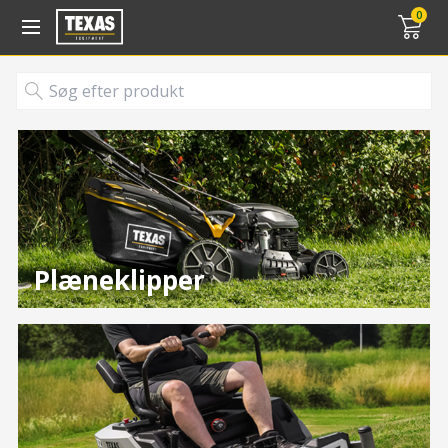
Gå til kurv (
varer)
0
Plæneklipper