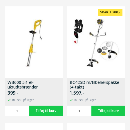
SPAR 1.200,-
WB600 5i1 el-
BC425D m/tilbehørspakke
ukrudtsbrænder
(4-takt)
399,-
1.597,-
10+ stk. på lager.
10+ stk. på lager.