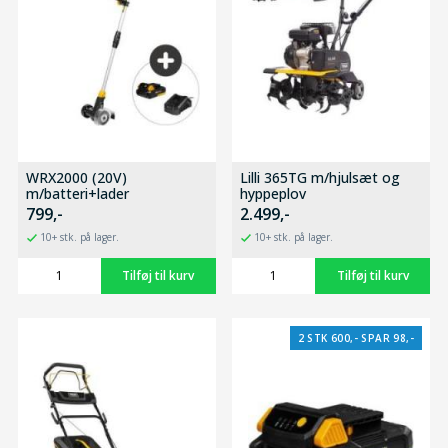
WRX2000 (20V)
Lilli 365TG m/hjulsæt og
m/batteri+lader
hyppeplov
799,-
2.499,-
10+ stk. på lager.
10+ stk. på lager.
2 STK 600,- SPAR 98,-