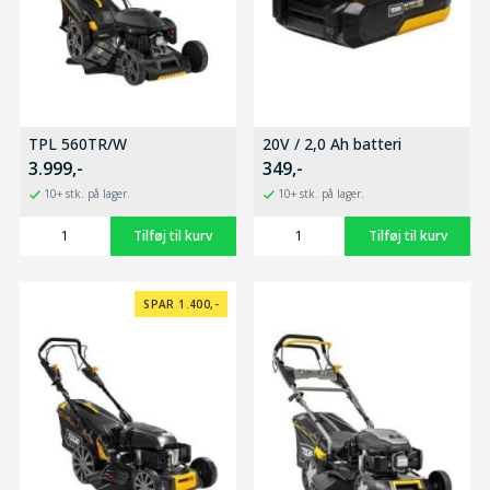
TPL 560TR/W
20V / 2,0 Ah batteri
3.999,-
349,-
10+ stk. på lager.
10+ stk. på lager.
SPAR 1.400,-