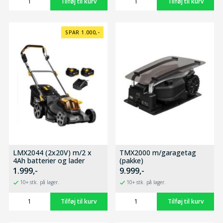
SPAR 1.000,-
LMX2044 (2x20V) m/2 x
TMX2000 m/garagetag
4Ah batterier og lader
(pakke)
1.999,-
9.999,-
10+ stk. på lager.
10+ stk. på lager.