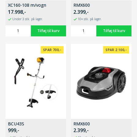
XC160-108 m/vogn
RMX600
17.998,-
2.399,-
Under 3 stk. på lager.
10+ stk. på lager.
SPAR 700,-
SPAR 2.100,-
BCU43S
RMX600
999,-
2.399,-