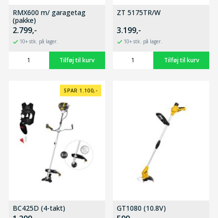
RMX600 m/ garagetag
ZT 5175TR/W
(pakke)
2.799,-
3.199,-
10+ stk. på lager.
10+ stk. på lager.
SPAR 1.100,-
BC425D (4-takt)
GT1080 (10.8V)