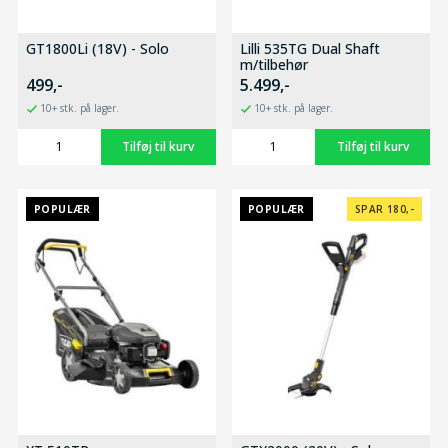
GT1800Li (18V) - Solo
Lilli 535TG Dual Shaft
m/tilbehør
499,-
5.499,-
10+ stk. på lager.
10+ stk. på lager.
POPULÆR
POPULÆR
SPAR 180,-