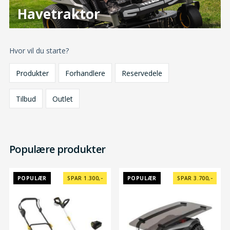
Havetraktor
Hvor vil du starte?
Produkter
Forhandlere
Reservedele
Tilbud
Outlet
Populære produkter
POPULÆR
SPAR 1.300,-
POPULÆR
SPAR 3.700,-