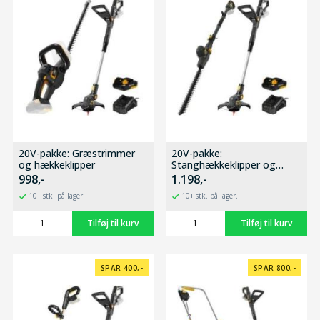
20V-pakke: Græstrimmer
20V-pakke:
og hækkeklipper
Stanghækkeklipper og
græstrimmer
998,-
1.198,-
10+ stk. på lager.
10+ stk. på lager.
SPAR 400,-
SPAR 800,-