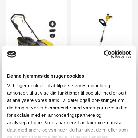
Denne hjemmeside bruger cookies
Razor 4220TR-Li (40V) m/1
WR1080 10.8V fliserenser
batteri og lader
Vi bruger cookies til at tilpasse vores indhold og
3.399,-
699,-
annoncer, til at vise dig funktioner til sociale medier og til
10+ stk. på lager.
10+ stk. på lager.
at analysere vores trafik. Vi deler også oplysninger om
din brug af vores hjemmeside med vores partnere inden
for sociale medier, annonceringspartnere og
analysepartnere. Vores partnere kan kombinere disse
data med andre oplysninger, du har givet dem, eller som
SPAR 100,-
SPAR 1.100,-
de har indsamlet fra din brug af deres tjenester.