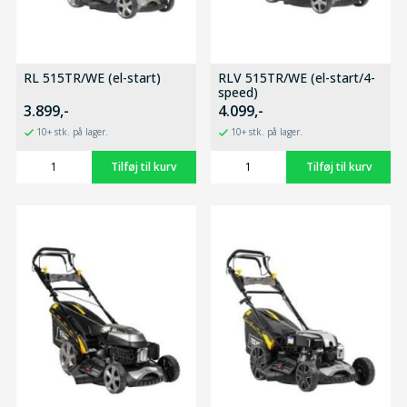
RL 515TR/WE (el-start)
RLV 515TR/WE (el-start/4-
speed)
3.899,-
4.099,-
10+ stk. på lager.
10+ stk. på lager.