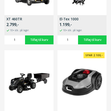
XT 460TR
El-Tex 1000
2.799,-
1.199,-
10+ stk. på lager.
10+ stk. på lager.
SPAR 2.100,-