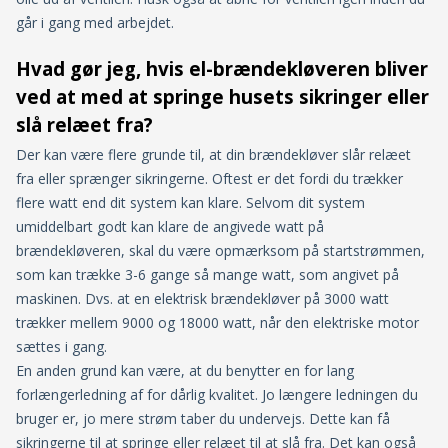
går i gang med arbejdet.
Hvad gør jeg, hvis el-brændekløveren bliver
ved at med at springe husets sikringer eller
slå relæet fra?
Der kan være flere grunde til, at din brændekløver slår relæet
fra eller sprænger sikringerne. Oftest er det fordi du trækker
flere watt end dit system kan klare. Selvom dit system
umiddelbart godt kan klare de angivede watt på
brændekløveren, skal du være opmærksom på startstrømmen,
som kan trække 3-6 gange så mange watt, som angivet på
maskinen. Dvs. at en elektrisk brændekløver på 3000 watt
trækker mellem 9000 og 18000 watt, når den elektriske motor
sættes i gang.
En anden grund kan være, at du benytter en for lang
forlængerledning af for dårlig kvalitet. Jo længere ledningen du
bruger er, jo mere strøm taber du undervejs. Dette kan få
sikringerne til at springe eller relæet til at slå fra. Det kan også