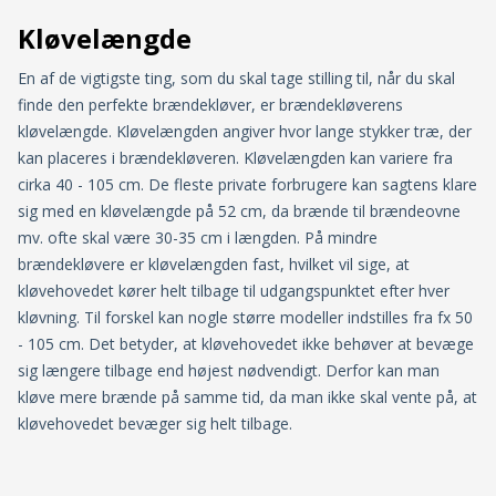
Kløvelængde
En af de vigtigste ting, som du skal tage stilling til, når du skal
finde den perfekte brændekløver, er brændekløverens
kløvelængde. Kløvelængden angiver hvor lange stykker træ, der
kan placeres i brændekløveren. Kløvelængden kan variere fra
cirka 40 - 105 cm. De fleste private forbrugere kan sagtens klare
sig med en kløvelængde på 52 cm, da brænde til brændeovne
mv. ofte skal være 30-35 cm i længden. På mindre
brændekløvere er kløvelængden fast, hvilket vil sige, at
kløvehovedet kører helt tilbage til udgangspunktet efter hver
kløvning. Til forskel kan nogle større modeller indstilles fra fx 50
- 105 cm. Det betyder, at kløvehovedet ikke behøver at bevæge
sig længere tilbage end højest nødvendigt. Derfor kan man
kløve mere brænde på samme tid, da man ikke skal vente på, at
kløvehovedet bevæger sig helt tilbage.