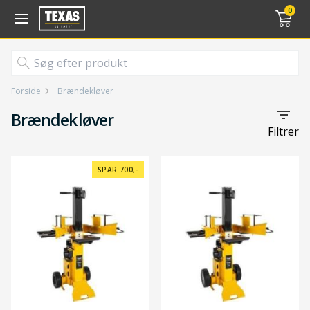
Gå til kurv (
varer)
0
Forside
Brændekløver
Brændekløver
Filtrer
SPAR 700,-