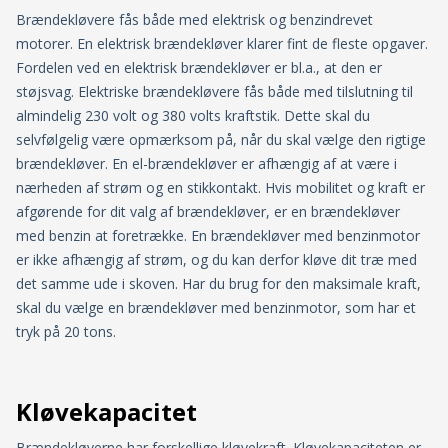
Brændekløvere fås både med elektrisk og benzindrevet
motorer. En elektrisk brændekløver klarer fint de fleste opgaver.
Fordelen ved en elektrisk brændekløver er bl.a., at den er
støjsvag. Elektriske brændekløvere fås både med tilslutning til
almindelig 230 volt og 380 volts kraftstik. Dette skal du
selvfølgelig være opmærksom på, når du skal vælge den rigtige
brændekløver. En el-brændekløver er afhængig af at være i
nærheden af strøm og en stikkontakt. Hvis mobilitet og kraft er
afgørende for dit valg af brændekløver, er en brændekløver
med benzin at foretrække. En brændekløver med benzinmotor
er ikke afhængig af strøm, og du kan derfor kløve dit træ med
det samme ude i skoven. Har du brug for den maksimale kraft,
skal du vælge en brændekløver med benzinmotor, som har et
tryk på 20 tons.
Kløvekapacitet
Brændekløverne har forskellige kløvekraft. Kløvekapaciteten er