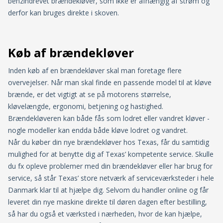
benzindrevet brændekløver, som ikke er afhængig af strøm og
derfor kan bruges direkte i skoven.
Køb af brændekløver
Inden køb af en brændekløver skal man foretage flere
overvejelser. Når man skal finde en passende model til at kløve
brænde, er det vigtigt at se på motorens størrelse,
kløvelængde, ergonomi, betjening og hastighed.
Brændekløveren kan både fås som lodret eller vandret kløver -
nogle modeller kan endda både kløve lodret og vandret.
Når du køber din nye brændekløver hos Texas, får du samtidig
mulighed for at benytte dig af Texas’ kompetente service. Skulle
du fx opleve problemer med din brændekløver eller har brug for
service, så står Texas’ store netværk af serviceværksteder i hele
Danmark klar til at hjælpe dig. Selvom du handler online og får
leveret din nye maskine direkte til døren dagen efter bestilling,
så har du også et værksted i nærheden, hvor de kan hjælpe,