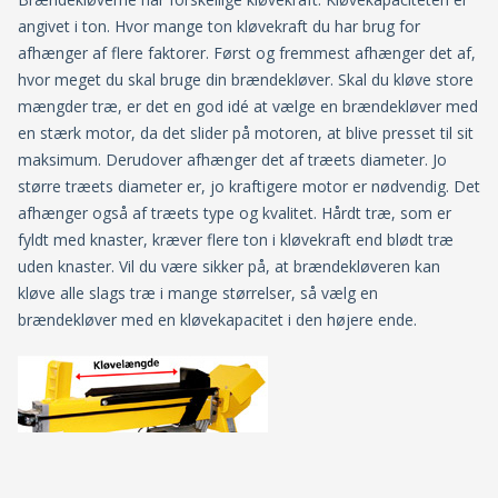
angivet i ton. Hvor mange ton kløvekraft du har brug for
afhænger af flere faktorer. Først og fremmest afhænger det af,
hvor meget du skal bruge din brændekløver. Skal du kløve store
mængder træ, er det en god idé at vælge en brændekløver med
en stærk motor, da det slider på motoren, at blive presset til sit
maksimum. Derudover afhænger det af træets diameter. Jo
større træets diameter er, jo kraftigere motor er nødvendig. Det
afhænger også af træets type og kvalitet. Hårdt træ, som er
fyldt med knaster, kræver flere ton i kløvekraft end blødt træ
uden knaster. Vil du være sikker på, at brændekløveren kan
kløve alle slags træ i mange størrelser, så vælg en
brændekløver med en kløvekapacitet i den højere ende.