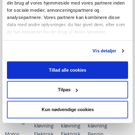
samme frihed med en elektrisk brændekløver ved, at tilslutte
din brug af vores hjemmeside med vores partnere inden
kløveren til en
generator
. Hvis transporten skal gå så nemt som
for sociale medier, annonceringspartnere og
muligt, findes der brændekløvere, som kan tilkobles bilens
analysepartnere. Vores partnere kan kombinere disse
anhængerkrog og dermed nemt fragtes. Vær opmærksom på,
data med andre oplysninger, du har givet dem, eller som
at disse brændekløvere kun må transporteres på denne måde
de har indsamlet fra din brug af deres tjenester.
på private veje ved lav hastighed.
Vis detaljer
Hvilken brændekløver skal jeg
Tillad alle cookies
vælge?
Brændekløvere kan inddeles i 3 overordnede kategorier:
Tilpas
Lille
Større
Størst
Op til 6
Kapacitet
6-10 tons
6-30 tons
tons
Kun nødvendige cookies
Vandret
Vandret
Vandret og lodret
Kløvning
kløvning
kløvning
kløvning
Motor
Elektrisk
Elektrisk
Benzin