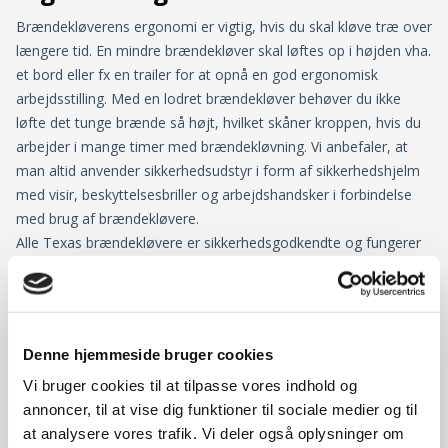
Brændekløverens ergonomi er vigtig, hvis du skal kløve træ over
længere tid. En mindre brændekløver skal løftes op i højden vha.
et bord eller fx en trailer for at opnå en god ergonomisk
arbejdsstilling. Med en lodret brændekløver behøver du ikke
løfte det tunge brænde så højt, hvilket skåner kroppen, hvis du
arbejder i mange timer med brændekløvning. Vi anbefaler, at
man altid anvender sikkerhedsudstyr i form af sikkerhedshjelm
med visir, beskyttelsesbriller og arbejdshandsker i forbindelse
med brug af brændekløvere.
Alle Texas brændekløvere er sikkerhedsgodkendte og fungerer
med 2-hånds-betjening, som sikrer, at hænderne er fikseret, når
stemplet kører.
Denne hjemmeside bruger cookies
Transport
Vi bruger cookies til at tilpasse vores indhold og
En brændekløver med benzinmotor giver dig fuld frihed, når du
annoncer, til at vise dig funktioner til sociale medier og til
arbejder. Du er ikke afhængig af strøm eller kabler. Du kan opnå
at analysere vores trafik. Vi deler også oplysninger om