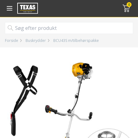
Gå til kurv (
varer)
0
Forside
Buskrydder
BCU43S m/tilbehørspakke