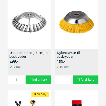
Ukrudtsbørste (18 cm) til
Nylonbørste til
buskrydder
buskrydder
299,-
199,-
På lager
På lager
SPAR 700,-