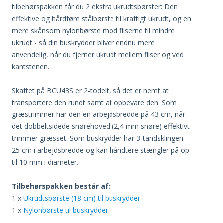
tilbehørspakken får du 2 ekstra ukrudtsbørster: Den
effektive og hårdføre stålbørste til kraftigt ukrudt, og en
mere skånsom nylonbørste mod fliserne til mindre
ukrudt - så din buskrydder bliver endnu mere
anvendelig, når du fjerner ukrudt mellem fliser og ved
kantstenen.
Skaftet på BCU43S er 2-todelt, så det er nemt at
transportere den rundt samt at opbevare den. Som
græstrimmer har den en arbejdsbredde på 43 cm, når
det dobbeltsidede snørehoved (2,4 mm snøre) effektivt
trimmer græsset. Som buskrydder har 3-tandsklingen
25 cm i arbejdsbredde og kan håndtere stængler på op
til 10 mm i diameter.
Tilbehørspakken består af:
1 x
Ukrudtsbørste (18 cm) til buskrydder
1 x
Nylonbørste til buskrydder