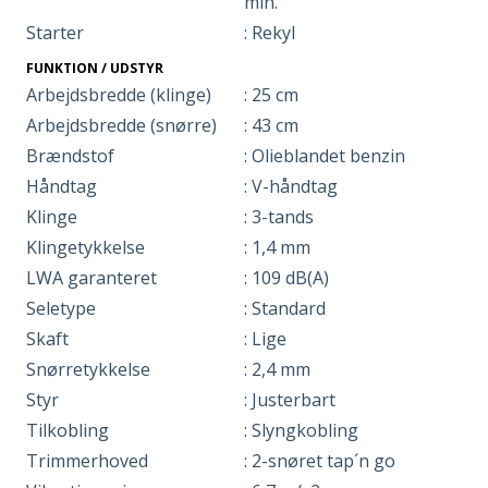
min.
Starter
: Rekyl
FUNKTION / UDSTYR
Arbejdsbredde (klinge)
: 25 cm
Arbejdsbredde (snørre)
: 43 cm
Brændstof
: Olieblandet benzin
Håndtag
: V-håndtag
Klinge
: 3-tands
Klingetykkelse
: 1,4 mm
LWA garanteret
: 109 dB(A)
Seletype
: Standard
Skaft
: Lige
Snørretykkelse
: 2,4 mm
Styr
: Justerbart
Tilkobling
: Slyngkobling
Trimmerhoved
: 2-snøret tap´n go