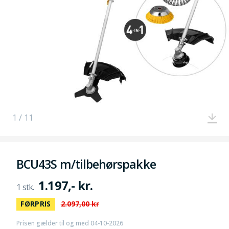
1 / 11
BCU43S m/tilbehørspakke
1.197,- kr.
FØRPRIS
2.097,00 kr
Prisen gælder til og med 04-10-2026