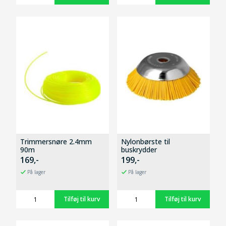
Trimmersnøre 2.4mm
Nylonbørste til
90m
buskrydder
169,-
199,-
På lager
På lager