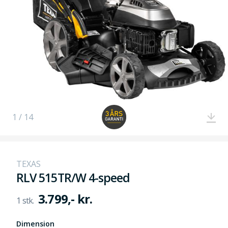
1 / 14
TEXAS
RLV 515TR/W 4-speed
3.799,- kr.
Dimension