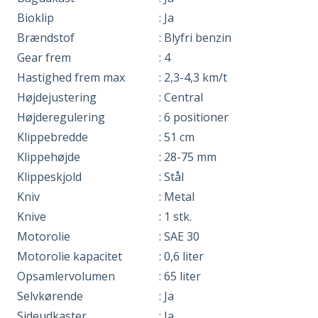
Bioklip
: Ja
Brændstof
: Blyfri benzin
Gear frem
: 4
Hastighed frem max
: 2,3-4,3 km/t
Højdejustering
: Central
Højderegulering
: 6 positioner
Klippebredde
: 51 cm
Klippehøjde
: 28-75 mm
Klippeskjold
: Stål
Kniv
: Metal
Knive
: 1 stk.
Motorolie
: SAE 30
Motorolie kapacitet
: 0,6 liter
Opsamlervolumen
: 65 liter
Selvkørende
: Ja
Sideudkaster
: Ja