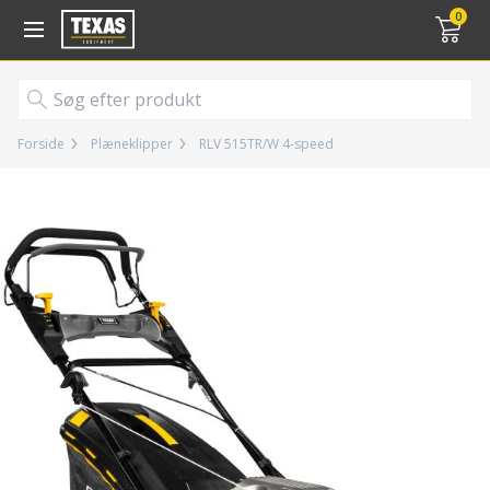
Gå til kurv (
varer)
0
Forside
Plæneklipper
RLV 515TR/W 4-speed