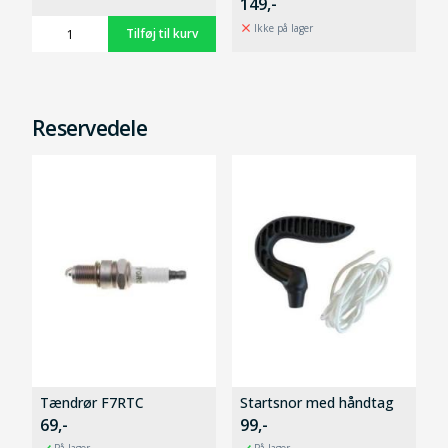
149,-
Ikke på lager
Reservedele
Tændrør F7RTC
Startsnor med håndtag
69,-
99,-