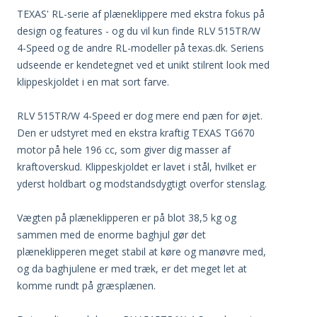
TEXAS' RL-serie af plæneklippere med ekstra fokus på
design og features - og du vil kun finde RLV 515TR/W
4-Speed og de andre RL-modeller på texas.dk. Seriens
udseende er kendetegnet ved et unikt stilrent look med
klippeskjoldet i en mat sort farve.
RLV 515TR/W 4-Speed er dog mere end pæn for øjet.
Den er udstyret med en ekstra kraftig TEXAS TG670
motor på hele 196 cc, som giver dig masser af
kraftoverskud. Klippeskjoldet er lavet i stål, hvilket er
yderst holdbart og modstandsdygtigt overfor stenslag.
Vægten på plæneklipperen er på blot 38,5 kg og
sammen med de enorme baghjul gør det
plæneklipperen meget stabil at køre og manøvre med,
og da baghjulene er med træk, er det meget let at
komme rundt på græsplænen.