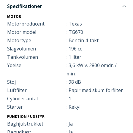
Specifikationer
MOTOR
Motorproducent
: Texas
Motor model
: TG670
Motortype
: Benzin 4-takt
Slagvolumen
: 196 cc
Tankvolumen
: 1 liter
Ydelse
: 3,6 kW v. 2800 omdr. /
min.
Støj
: 98 dB
Luftfilter
: Papir med skum forfilter
Cylinder antal
: 1
Starter
: Rekyl
FUNKTION / UDSTYR
Baghjulstrukket
: Ja
Bagudkast
: Ja