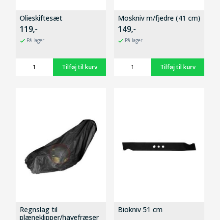
Olieskiftesæt
Moskniv m/fjedre (41 cm)
119,-
149,-
På lager
På lager
Regnslag til
Biokniv 51 cm
plæneklipper/havefræser