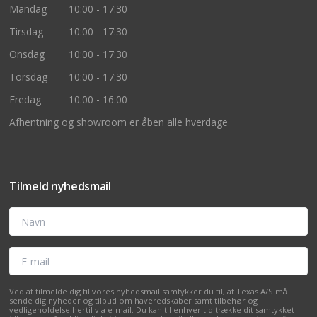
Mandag
10:00 - 17:30
Tirsdag
10:00 - 17:30
Onsdag
10:00 - 17:30
Torsdag
10:00 - 17:30
Fredag
10:00 - 16:00
Afhentning og showroom er åben alle hverdage
Tilmeld nyhedsmail
Navn
E-mail
Ved at tilmelde dig til vores nyhedsmail samtykker du til, at Texas A/S må
sende dig nyheder og tilbud om haveredskaber samt tilbehør og
vedligeholdelse hertil via e-mail. Du kan til enhver tid trække dit samtykket