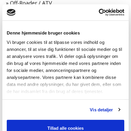
»
Off-Roader / ATV
»
Plæneklipper
»
Plænelufter
Denne hjemmeside bruger cookies
»
Påhængsmotor
Vi bruger cookies til at tilpasse vores indhold og
»
Påhængsmotorvogn
annoncer, til at vise dig funktioner til sociale medier og til
»
Robotplæneklipper
at analysere vores trafik. Vi deler også oplysninger om
din brug af vores hjemmeside med vores partnere inden
»
Robotstøvsuger
for sociale medier, annonceringspartnere og
»
Scooter
analysepartnere. Vores partnere kan kombinere disse
data med andre oplysninger, du har givet dem, eller som
»
Sneslynge
de har indsamlet fra din brug af deres tjenester.
»
Spreder
»
Stubfræser
Vis detaljer
»
Traktor
Tillad alle cookies
»
Trillebør