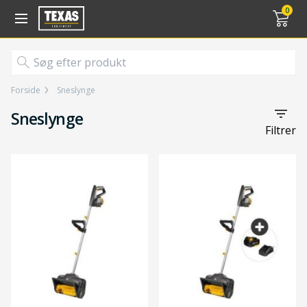
Gå til kurv (
varer)
0
Forside
Sneslynge
Sneslynge
Filtrer