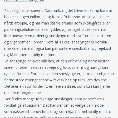
Pludselig falder sneen i Danmark, og det bliver en kamp bare at
holde sin egen indkørsel og fortov fri for sne. At skovle sne er
hårdt arbejde, og har man større arealer som skolegårde eller
parkeringspladser der skal ryddes og vedligeholdes, kan man
ikke undvære en ordentlig sneslynge med kræfterne, kvaliteten
og ergonomien i orden. Flere af Texas´ sneslynger er kombi-
maskiner, så man også kan påmontere sneskraber og fejekost
og få en mere alsidig maskine.
En sneslynge er lavet således, at den effektivt og nemt kaster
sneen til siden, således at veje og fortov nemt og hurtigt kan
ryddes for sne. Fordelen ved en sneslynge er, at man hurtigt kan
fjerne store mængder sne – faktisk helt op til 50 cm dyb sne.
Dette er en stor fordel ift. en fejemaskine, som kun kan fjerne
mindre mængder sne.
Der findes mange forskellige sneslynger, som er perfekte i
forskellige situationer. Det handler om at vælge den model,
som passer dit behov bedst, og som hjælper netop dig med at
rydde sne så hurtigt, effektivt og nemt som muligt. Skal du blot