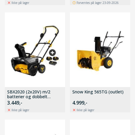
Ikke på lager
Forventes på lager 23-09-2026
SBX2020 (2x20V) m/2
Snow King 565TG (outlet)
batterier og dobbelt
hurtiglader
3.449,-
4.999,-
Ikke på lager
Ikke på lager