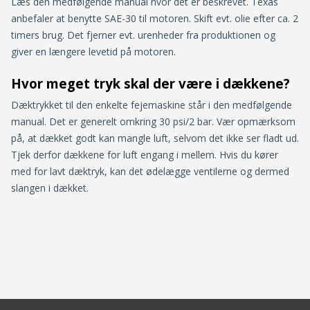
Læs den medfølgende manual hvor det er beskrevet. Texas
anbefaler at benytte SAE-30 til motoren. Skift evt. olie efter ca. 2
timers brug. Det fjerner evt. urenheder fra produktionen og
giver en længere levetid på motoren.
Hvor meget tryk skal der være i dækkene?
Dæktrykket til den enkelte fejemaskine står i den medfølgende
manual. Det er generelt omkring 30 psi/2 bar. Vær opmærksom
på, at dækket godt kan mangle luft, selvom det ikke ser fladt ud.
Tjek derfor dækkene for luft engang i mellem. Hvis du kører
med for lavt dæktryk, kan det ødelægge ventilerne og dermed
slangen i dækket.