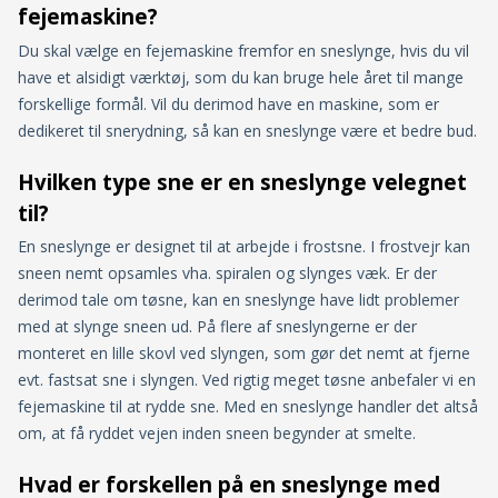
fejemaskine?
Du skal vælge en
fejemaskine
fremfor en sneslynge, hvis du vil
have et alsidigt værktøj, som du kan bruge hele året til mange
forskellige formål. Vil du derimod have en maskine, som er
dedikeret til snerydning, så kan en sneslynge være et bedre bud.
Hvilken type sne er en sneslynge velegnet
til?
En sneslynge er designet til at arbejde i frostsne. I frostvejr kan
sneen nemt opsamles vha. spiralen og slynges væk. Er der
derimod tale om tøsne, kan en sneslynge have lidt problemer
med at slynge sneen ud. På flere af sneslyngerne er der
monteret en lille skovl ved slyngen, som gør det nemt at fjerne
evt. fastsat sne i slyngen. Ved rigtig meget tøsne anbefaler vi en
fejemaskine til at rydde sne. Med en sneslynge handler det altså
om, at få ryddet vejen inden sneen begynder at smelte.
Hvad er forskellen på en sneslynge med