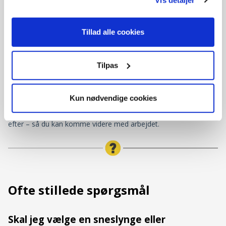
direkte til din hoveddør. Texas sender sneslyngen direkte fra
eget lager samme dag. Selvom du handler online, står Texas’
landsdækkende netværk af værksteder klar til at hjælpe dig med
Tillad alle cookies
service, hvis maskinen mod forventning skulle give problemer -
uanset hvor du bor.
Texas har mere end 40.000 reservedele på lager, og er kendt
Tilpas
for at have reservedele til maskinerne i mange år frem. Derfor
kan du trygt købe en ny sneslynge hos os, da reparationer
Kun nødvendige cookies
hurtigt kan laves. Skulle du have brug for reservedele til en
sneslynge, kan du bestille dem online og modtage dem dagen
efter – så du kan komme videre med arbejdet.
Ofte stillede spørgsmål
Skal jeg vælge en sneslynge eller