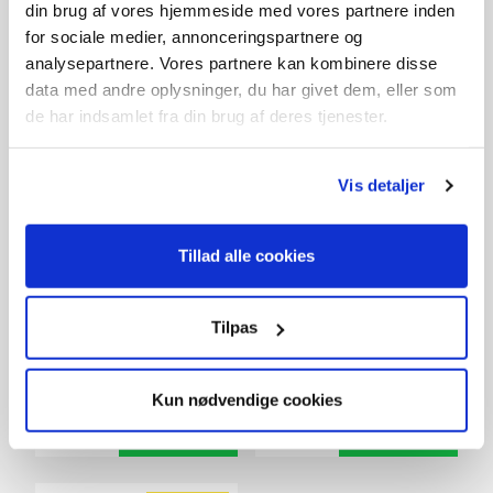
din brug af vores hjemmeside med vores partnere inden
for sociale medier, annonceringspartnere og
SPAR 150,-
analysepartnere. Vores partnere kan kombinere disse
data med andre oplysninger, du har givet dem, eller som
de har indsamlet fra din brug af deres tjenester.
Vis detaljer
Tillad alle cookies
20V batteripakke 2,0 Ah
20V / 4,0 Ah batteri
Tilpas
med hurtiglader
398,-
599,-
På lager
På lager
Kun nødvendige cookies