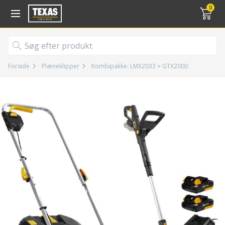
Gå til kurv (
varer)
0
Forside
Plæneklipper
Kombipakke: LMX2033 + GTX2000