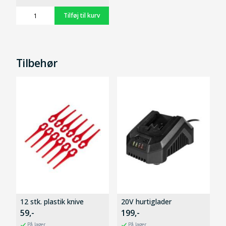
Tilbehør
12 stk. plastik knive
20V hurtiglader
59,-
199,-
På lager
På lager