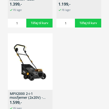
1.399,-
1.199,-
På lager
På lager
MPX2000 2-i-1
mosfjerner (2x20V) -
Solo
1.599,-
På lager