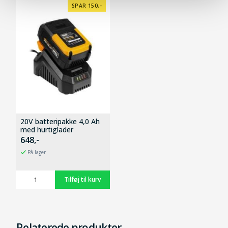
SPAR 150,-
20V batteripakke 4,0 Ah
med hurtiglader
648,-
På lager
Relaterede produkter