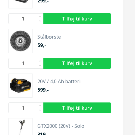
299,-
Stålbørste
59,-
20V / 4,0 Ah batteri
599,-
GTX2000 (20V) - Solo
319,-