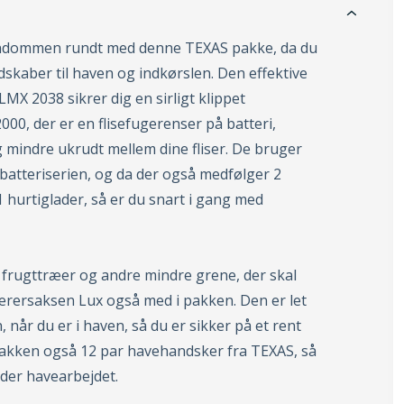
ndommen rundt med denne TEXAS pakke, da du
skaber til haven og indkørslen. Den effektive
LMX 2038 sikrer dig en sirligt klippet
0, der er en flisefugerenser på batteri,
 mindre ukrudt mellem dine fliser. De bruger
batteriserien, og da der også medfølger 2
1 hurtiglader, så er du snart i gang med
frugttræer og andre mindre grene, der skal
ærersaksen Lux også med i pakken. Den er let
 når du er i haven, så du er sikker på et rent
 pakken også 12 par havehandsker fra TEXAS, så
nder havearbejdet.