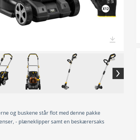
serne og buskene står flot med denne pakke
renser, - plæneklipper samt en beskærersaks