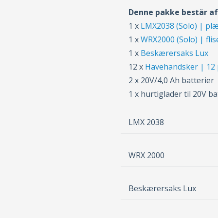
Denne pakke består af
1 x
LMX2038 (Solo) | plæ
1 x
WRX2000 (Solo) | flis
1 x
Beskærersaks Lux
12 x
Havehandsker | 12 p
2 x 20V/4,0 Ah batterier
1 x hurtiglader til 20V ba
LMX 2038
WRX 2000
Beskærersaks Lux