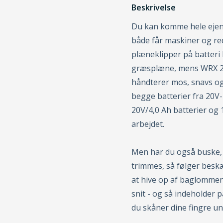
Beskrivelse
Du kan komme hele eje
både får maskiner og red
plæneklipper på batteri 
græsplæne, mens WRX 200
håndterer mos, snavs og
begge batterier fra 20V-
20V/4,0 Ah batterier og 
arbejdet.
Men har du også buske, 
trimmes, så følger besk
at hive op af baglommen,
snit - og så indeholder
du skåner dine fingre u