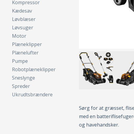
Kompressor
Kædesav
Løvblæser
Løvsuger
Motor
Plæneklipper
Plænelufter
Pumpe
Robotplæneklipper
Sneslynge
Spreder
Ukrudtsbrændere
Sørg for at græsset, fli
med en batteriflisefuge
og havehandsker.