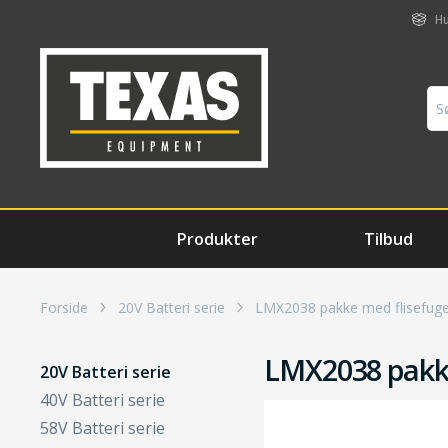
Hu
Produkter
Tilbud
Forside
20V Batteri serie
LMX2038 pakke med flisefug
LMX2038 pakke
20V Batteri serie
40V Batteri serie
58V Batteri serie