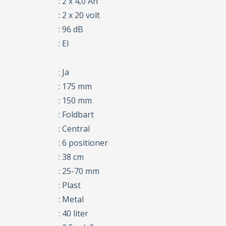
: 2 x 4,0 Ah
: 2 x 20 volt
: 96 dB
: El
: Ja
: 175 mm
: 150 mm
: Foldbart
: Central
: 6 positioner
: 38 cm
: 25-70 mm
: Plast
: Metal
: 40 liter