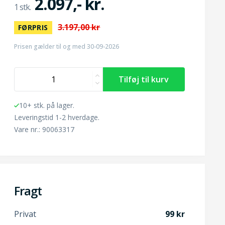
2.097,- kr.
3.197,00 kr
FØRPRIS
Prisen gælder til og med 30-09-2026
10+ stk. på lager.
Leveringstid 1-2 hverdage.
Vare nr.: 90063317
Fragt
Privat
99