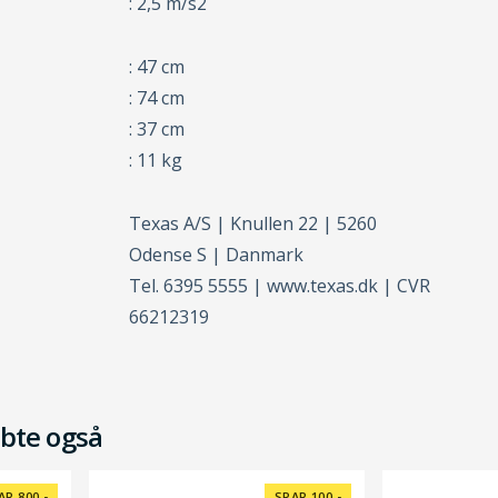
: 2,5 m/s2
: 47 cm
: 74 cm
: 37 cm
: 11 kg
Texas A/S | Knullen 22 | 5260
Odense S | Danmark
Tel. 6395 5555 | www.texas.dk | CVR
66212319
bte også
AR 800,-
SPAR 100,-