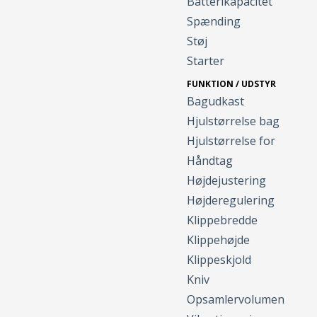
Batterikapacitet
Spænding
Støj
Starter
FUNKTION / UDSTYR
Bagudkast
Hjulstørrelse bag
Hjulstørrelse for
Håndtag
Højdejustering
Højderegulering
Klippebredde
Klippehøjde
Klippeskjold
Kniv
Opsamlervolumen