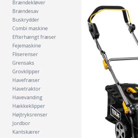
Brændekløver
Brændesav
Buskrydder
Combi maskine
Efterhængt fræser
Fejemaskine
Fliserenser
Grensaks
Grovklipper
Havefræser
Havetraktor
Havevanding
Hækkeklipper
Højtryksrenser
Jordbor
Kantskærer