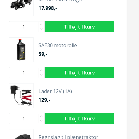
17.998,-
SAE30 motorolie
59,-
Lader 12V (1A)
129,-
Regnslag til plænetraktor