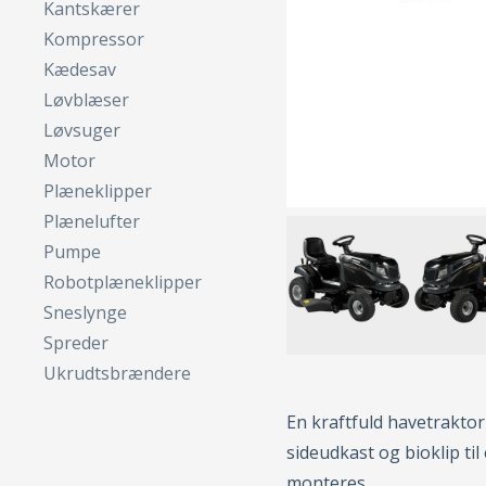
Kantskærer
Kompressor
Kædesav
Løvblæser
Løvsuger
Motor
Plæneklipper
Plænelufter
Pumpe
Robotplæneklipper
Sneslynge
Spreder
Ukrudtsbrændere
En kraftfuld havetrakto
sideudkast og bioklip til
monteres.