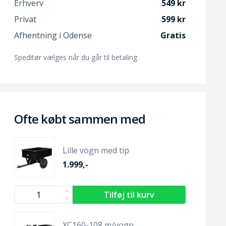
Erhverv
549
Privat
599
Afhentning i Odense
Gratis
Speditør vælges når du går til betaling
Ofte købt sammen med
Lille vogn med tip
1.999,-
XC160-108 m/vogn