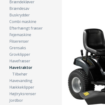
Brændekløver
Brændesav
Buskrydder
Combi maskine
Efterhængt fræser
Fejemaskine
Fliserenser
Grensaks
Grovklipper
Havefræser
Havetraktor
Tilbehør
Havevanding
Hækkeklipper
Højtryksrenser
Jordbor