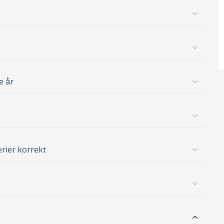
e år
erier korrekt