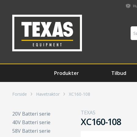
Hu
Produkter
Tilbud
Forside
Havetraktor
XC160-108
TEXAS
20V Batteri serie
XC160-108
40V Batteri serie
58V Batteri serie