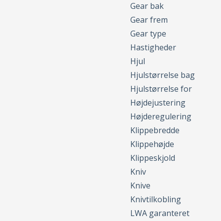
Gear bak
Gear frem
Gear type
Hastigheder
Hjul
Hjulstørrelse bag
Hjulstørrelse for
Højdejustering
Højderegulering
Klippebredde
Klippehøjde
Klippeskjold
Kniv
Knive
Knivtilkobling
LWA garanteret