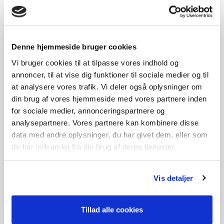
Denne hjemmeside bruger cookies
Vi bruger cookies til at tilpasse vores indhold og
TG470EV
TG715
annoncer, til at vise dig funktioner til sociale medier og til
1.500,-
1.600,-
at analysere vores trafik. Vi deler også oplysninger om
Ikke på lager
Ikke på lager
din brug af vores hjemmeside med vores partnere inden
for sociale medier, annonceringspartnere og
analysepartnere. Vores partnere kan kombinere disse
data med andre oplysninger, du har givet dem, eller som
de har indsamlet fra din brug af deres tjenester.
Vis detaljer
Tillad alle cookies