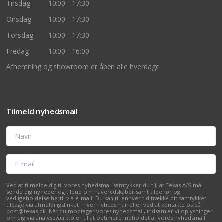
Tirsdag
10:00 - 17:30
Onsdag
10:00 - 17:30
Torsdag
10:00 - 17:30
Fredag
10:00 - 16:00
Afhentning og showroom er åben alle hverdage
Tilmeld nyhedsmail
Navn
E-mail
Ved at tilmelde dig til vores nyhedsmail samtykker du til, at Texas A/S må
sende dig nyheder og tilbud om haveredskaber samt tilbehør og
vedligeholdelse hertil via e-mail. Du kan til enhver tid trække dit samtykket
tilbage via afmeldingslinket i hver nyhedsmail eller ved at kontakte os på
post@texas.dk. Når du modtager vores nyhedsmail, indsamler vi oplysninger
om dig via analyseværktøjer til at optimere indholdet af vores nyhedsmail.