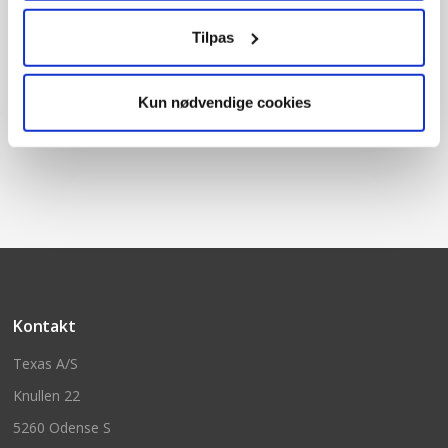
Tilpas
TG570EV
TG720ES
1.900,-
2.200,-
Ikke på lager
Ikke på lager
Kun nødvendige cookies
Kontakt
Texas A/S
Knullen 22
5260 Odense S