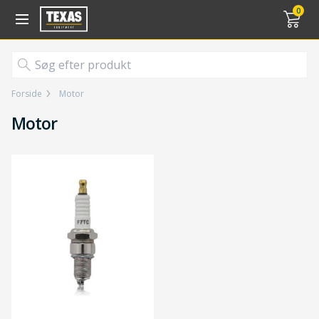
Gå til kurv (
varer)
0
Forside
Motor
Motor