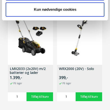
Andre kunder købte også
Kun nødvendige cookies
SPAR 600,-
SPAR 100,-
LMX2033 (2x20V) m/2
WRX2000 (20V) - Solo
batterier og lader
1.399,-
399,-
På lager
På lager