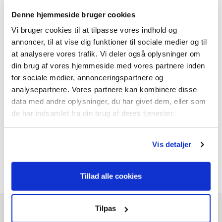
Denne hjemmeside bruger cookies
Ofte købt sammen med
Vi bruger cookies til at tilpasse vores indhold og
annoncer, til at vise dig funktioner til sociale medier og til
LMX2033 (2x20V) m/2 batterier og
at analysere vores trafik. Vi deler også oplysninger om
lader
din brug af vores hjemmeside med vores partnere inden
1.399,-
for sociale medier, annonceringspartnere og
analysepartnere. Vores partnere kan kombinere disse
data med andre oplysninger, du har givet dem, eller som
de har indsamlet fra din brug af deres tjenester.
WRX2000 (20V) - Solo
399,-
Vis detaljer
Tillad alle cookies
Tilpas