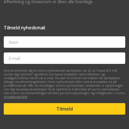
Afhentning og showroom er åben alle hverdage
Tilmeld nyhedsmail
Navn
E-mail
Ved at tilmelde dig til vores nyhedsmail samtykker du til, at Texas A/S må
sende dig nyheder og tilbud om haveredskaber samt tilbehør og
vedligeholdelse hertil via e-mail. Du kan til enhver tid trække dit samtykket
tilbage via afmeldingslinket i hver nyhedsmail eller ved at kontakte os på
post@texas.dk. Når du modtager vores nyhedsmail, indsamler vi oplysninger
om dig via analyseværktøjer til at optimere indholdet af vores nyhedsmail.
Læs mere om behandlingen af dine personoplysninger og rettigheder i vores
privatlivspolitik
.