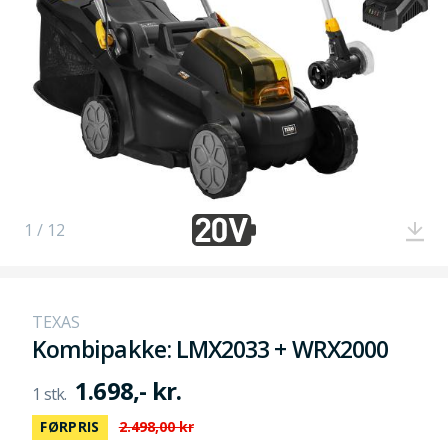
1 / 12
TEXAS
Kombipakke: LMX2033 + WRX2000
1.698,- kr.
FØRPRIS
2.498,00 kr