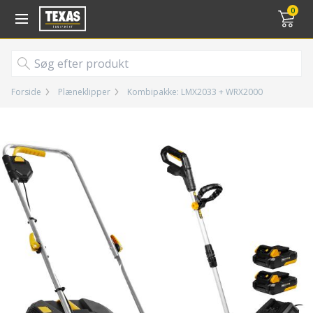
Gå til kurv (
varer)
0
Forside
Plæneklipper
Kombipakke: LMX2033 + WRX2000