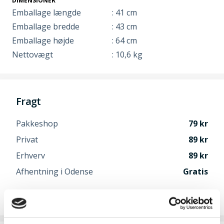
DIMENSIONER
Emballage længde
: 41 cm
Emballage bredde
: 43 cm
Emballage højde
: 64 cm
Nettovægt
: 10,6 kg
Fragt
Pakkeshop
79
Privat
89
Erhverv
89
Afhentning i Odense
Gratis
Speditør vælges når du går til betaling