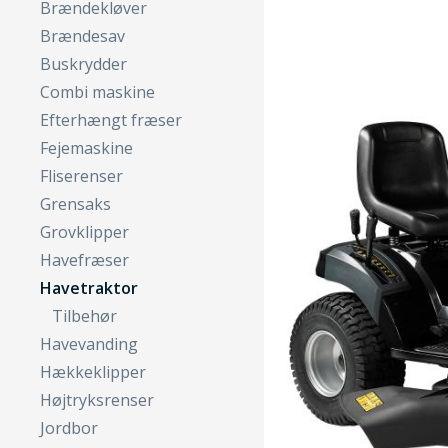
Brændekløver
Brændesav
Buskrydder
Combi maskine
Efterhængt fræser
Fejemaskine
Fliserenser
Grensaks
Grovklipper
Havefræser
Havetraktor
Tilbehør
Havevanding
Hækkeklipper
Højtryksrenser
Jordbor