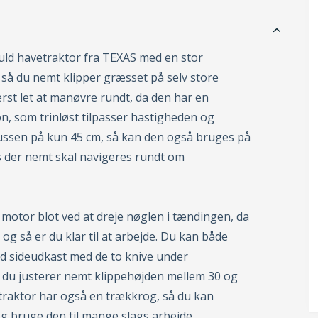
uld havetraktor fra TEXAS med en stor
 så du nemt klipper græsset på selv store
erst let at manøvre rundt, da den har en
n, som trinløst tilpasser hastigheden og
sen på kun 45 cm, så kan den også bruges på
is der nemt skal navigeres rundt om
c motor blot ved at dreje nøglen i tændingen, da
og så er du klar til at arbejde. Du kan både
ed sideudkast med de to knive under
og du justerer nemt klippehøjden mellem 30 og
raktor har også en trækkrog, så du kan
 og bruge den til mange slags arbejde.