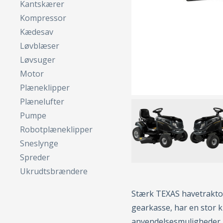
Kantskærer
Kompressor
Kædesav
Løvblæser
Løvsuger
Motor
Plæneklipper
Plænelufter
Pumpe
Robotplæneklipper
Sneslynge
Spreder
Ukrudtsbrændere
Stærk TEXAS havetrakto
gearkasse, har en stor 
anvendelsesmuligheder.