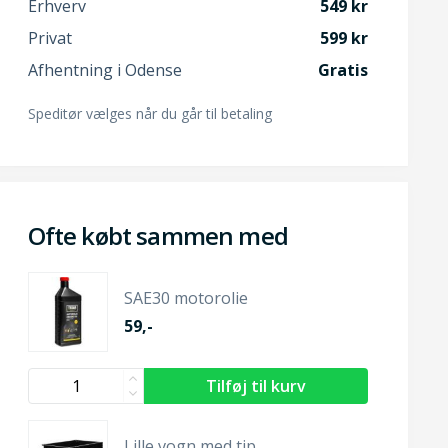
Erhverv
549
Privat
599
Afhentning i Odense
Gratis
Speditør vælges når du går til betaling
Ofte købt sammen med
SAE30 motorolie
59,-
Lille vogn med tip