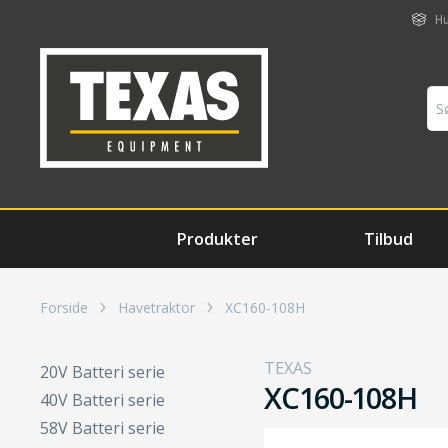
Hu
Produkter
Tilbud
Forside
Havetraktor
XC160-108H
TEXAS
20V Batteri serie
XC160-108H
40V Batteri serie
58V Batteri serie