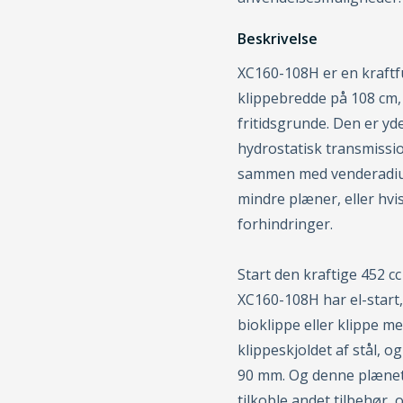
Beskrivelse
XC160-108H er en kraftf
klippebredde på 108 cm,
fritidsgrunde. Den er yd
hydrostatisk transmissio
sammen med venderadius
mindre plæner, eller hv
forhindringer.
Start den kraftige 452 c
XC160-108H har el-start, 
bioklippe eller klippe m
klippeskjoldet af stål, 
90 mm. Og denne plænet
tilkoble andet tilbehør,