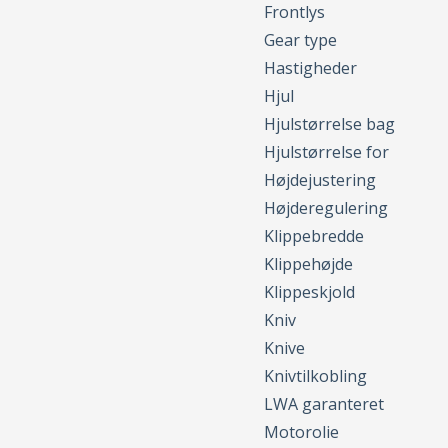
Frontlys
Gear type
Hastigheder
Hjul
Hjulstørrelse bag
Hjulstørrelse for
Højdejustering
Højderegulering
Klippebredde
Klippehøjde
Klippeskjold
Kniv
Knive
Knivtilkobling
LWA garanteret
Motorolie