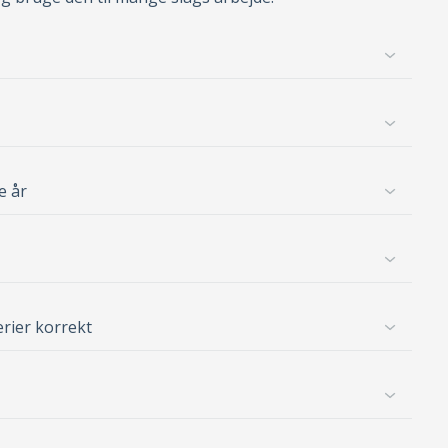
e år
erier korrekt