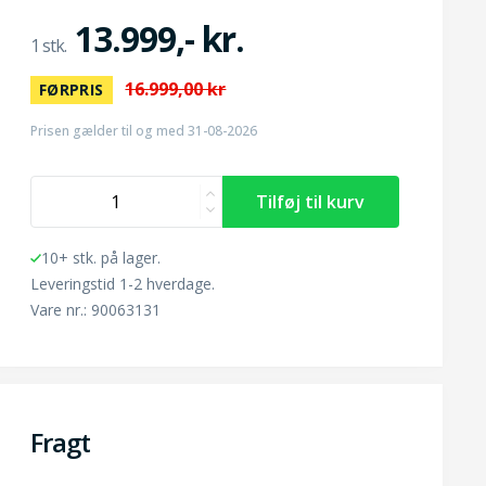
13.999,- kr.
16.999,00 kr
FØRPRIS
Prisen gælder til og med 31-08-2026
10+ stk. på lager.
Leveringstid 1-2 hverdage.
Vare nr.: 90063131
Fragt