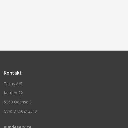
Kontakt
Texas A/S
Knullen 22
5260 Odense S
CVR: DK66212319
Kundeservice