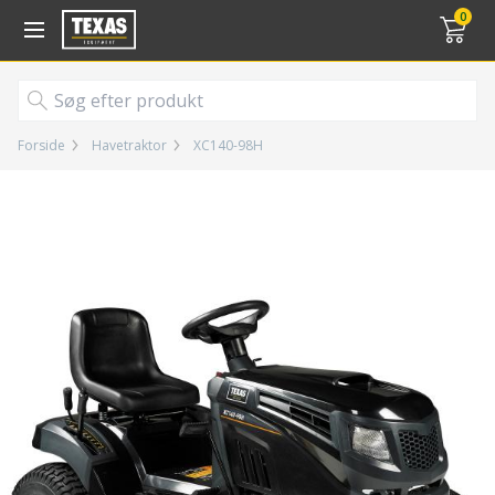
Gå til kurv (
varer)
0
Forside
Havetraktor
XC140-98H