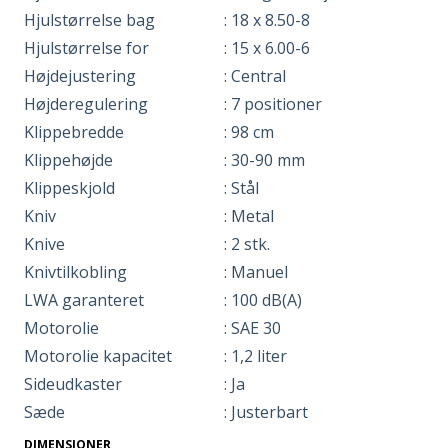
Hjulstørrelse bag
: 18 x 8.50-8
Hjulstørrelse for
: 15 x 6.00-6
Højdejustering
: Central
Højderegulering
: 7 positioner
Klippebredde
: 98 cm
Klippehøjde
: 30-90 mm
Klippeskjold
: Stål
Kniv
: Metal
Knive
: 2 stk.
Knivtilkobling
: Manuel
LWA garanteret
: 100 dB(A)
Motorolie
: SAE 30
Motorolie kapacitet
: 1,2 liter
Sideudkaster
: Ja
Sæde
: Justerbart
DIMENSIONER