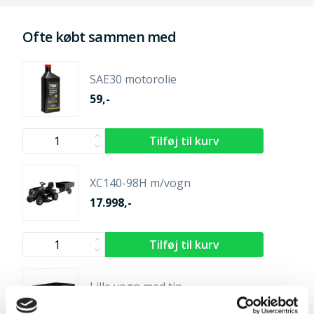
Ofte købt sammen med
SAE30 motorolie
59,-
XC140-98H m/vogn
17.998,-
Lille vogn med tip
1.999,-