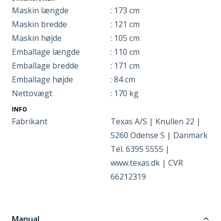
Maskin længde
: 173 cm
Maskin bredde
: 121 cm
Maskin højde
: 105 cm
Emballage længde
: 110 cm
Emballage bredde
: 171 cm
Emballage højde
: 84 cm
Nettovægt
: 170 kg
INFO
Fabrikant
Texas A/S | Knullen 22 |
5260 Odense S | Danmark
Tel. 6395 5555 |
www.texas.dk | CVR
66212319
Manual