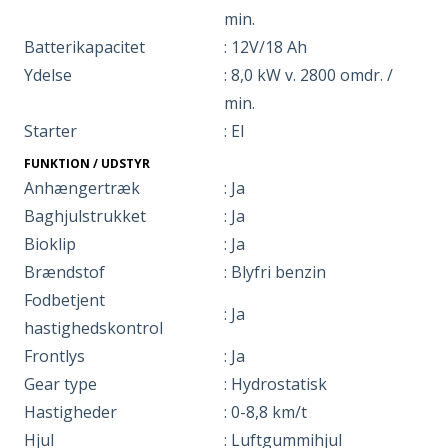
min.
Batterikapacitet
: 12V/18 Ah
Ydelse
: 8,0 kW v. 2800 omdr. /
min.
Starter
: El
FUNKTION / UDSTYR
Anhængertræk
: Ja
Baghjulstrukket
: Ja
Bioklip
: Ja
Brændstof
: Blyfri benzin
Fodbetjent
: Ja
hastighedskontrol
Frontlys
: Ja
Gear type
: Hydrostatisk
Hastigheder
: 0-8,8 km/t
Hjul
: Luftgummihjul