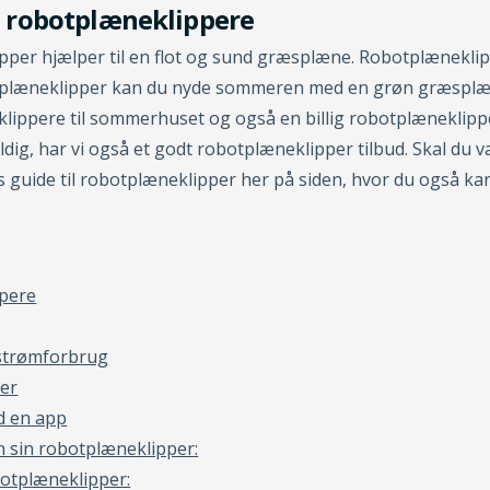
 robotplæneklippere
per hjælper til en flot og sund græsplæne. Robotplænekli
plæneklipper kan du nyde sommeren med en grøn græsplæn
klippere til sommerhuset og også en billig robotplæneklipp
heldig, har vi også et godt robotplæneklipper tilbud. Skal d
res guide til robotplæneklipper her på siden, hvor du også 
ppere
strømforbrug
per
d en app
 sin robotplæneklipper:
otplæneklipper: