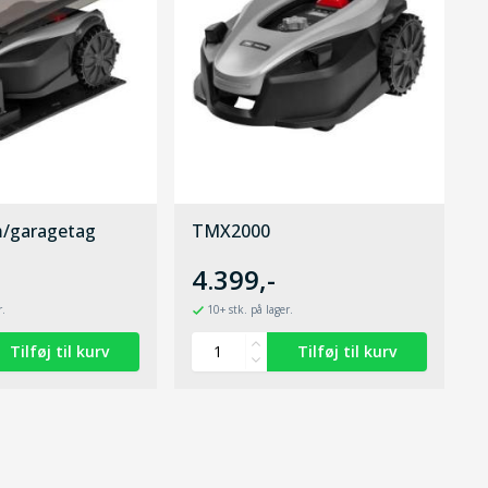
/garagetag
TMX2000
4.399,-
r.
10+ stk. på lager.