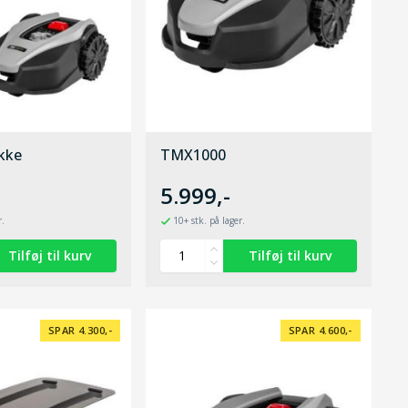
kke
TMX1000
5.999,-
r.
10+ stk. på lager.
SPAR 4.300,-
SPAR 4.600,-