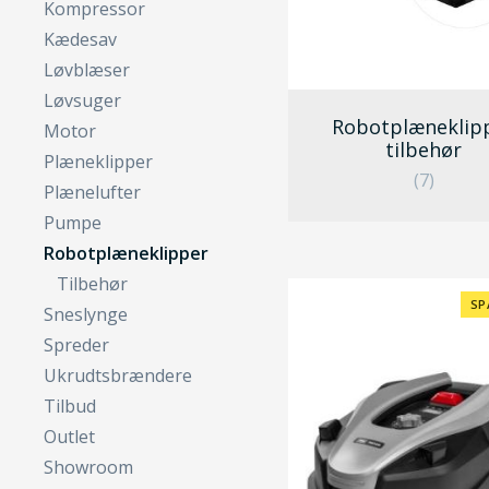
Kompressor
Kædesav
Løvblæser
Løvsuger
Robotplæneklip
Motor
tilbehør
Plæneklipper
(7)
Plænelufter
Pumpe
Robotplæneklipper
Tilbehør
SP
Sneslynge
Spreder
Ukrudtsbrændere
Tilbud
Outlet
Showroom