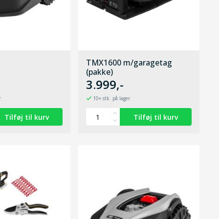
TMX1600 m/garagetag
(pakke)
3.999,-
r.
10+ stk. på lager.