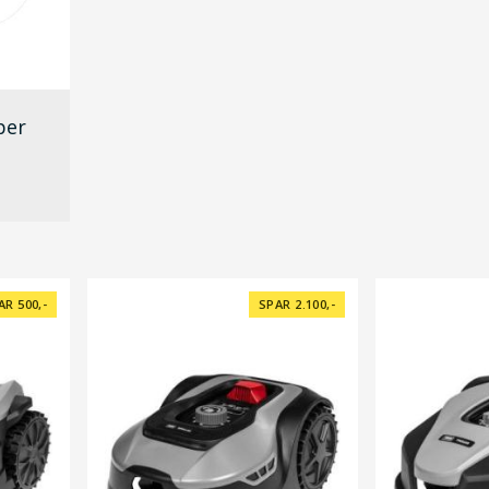
per
AR 500,-
SPAR 2.100,-