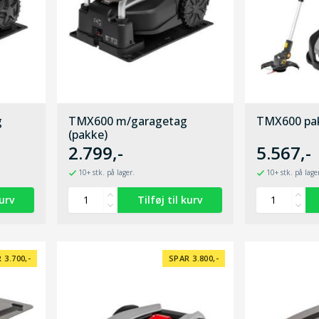
g
TMX600 m/garagetag
TMX600 pa
(pakke)
2.799,-
5.567,-
10+ stk. på lager.
10+ stk. på lage
 3.700,-
SPAR 3.800,-