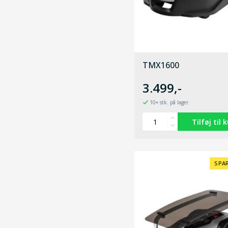
TMX1600
3.499,-
10+ stk. på lager.
SPAR