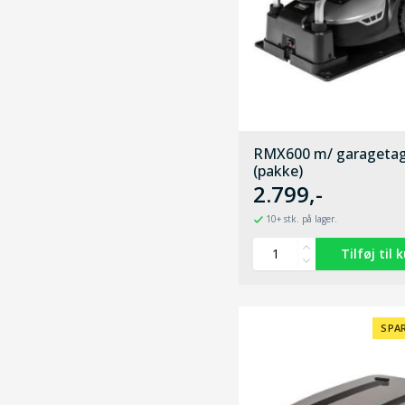
RMX600 m/ garageta
(pakke)
2.799,-
10+ stk. på lager.
SPAR