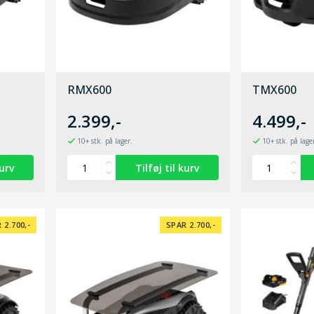
RMX600
TMX600
2.399,-
4.499,-
10+ stk. på lager.
10+ stk. på lage
 2.700,-
SPAR 2.700,-