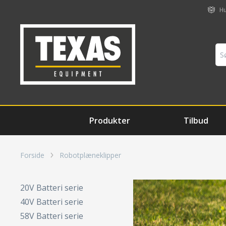
Hu
Produkter
Tilbud
Forside
Robotplæneklipper
20V Batteri serie
40V Batteri serie
58V Batteri serie