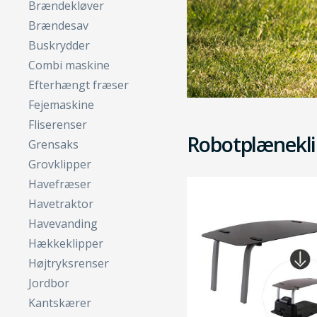
Brændekløver
Brændesav
Buskrydder
Combi maskine
Efterhængt fræser
Fejemaskine
Fliserenser
Robotplænekli
Grensaks
Grovklipper
Havefræser
Havetraktor
Havevanding
Hækkeklipper
Højtryksrenser
Jordbor
Kantskærer