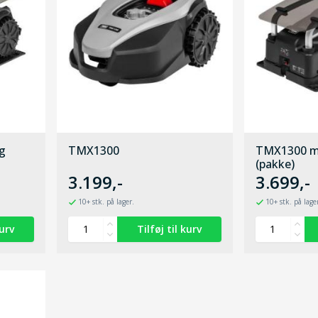
g
TMX1300
TMX1300 m
(pakke)
3.199,-
3.699,-
10+ stk. på lager.
10+ stk. på lage