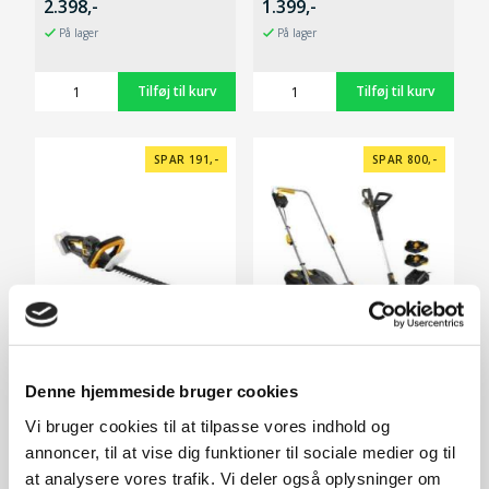
2.398,-
1.399,-
På lager
På lager
SPAR 191,-
SPAR 800,-
Denne hjemmeside bruger cookies
HTX2000 (20V)
Kombipakke: LMX2033 +
m/batteri+lader
GTX2000
Vi bruger cookies til at tilpasse vores indhold og
599,-
1.698,-
annoncer, til at vise dig funktioner til sociale medier og til
På lager
På lager
at analysere vores trafik. Vi deler også oplysninger om