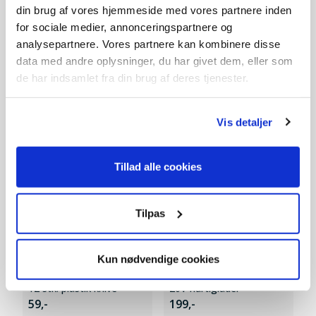
din brug af vores hjemmeside med vores partnere inden
for sociale medier, annonceringspartnere og
analysepartnere. Vores partnere kan kombinere disse
data med andre oplysninger, du har givet dem, eller som
de har indsamlet fra din brug af deres tjenester.
Tilbehør
Vis detaljer
Tillad alle cookies
Tilpas
Kun nødvendige cookies
12 stk. plastik knive
20V hurtiglader
59,-
199,-