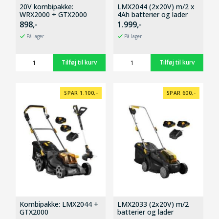
20V kombipakke:
LMX2044 (2x20V) m/2 x
WRX2000 + GTX2000
4Ah batterier og lader
898,-
1.999,-
På lager
På lager
SPAR 1.100,-
SPAR 600,-
Kombipakke: LMX2044 +
LMX2033 (2x20V) m/2
GTX2000
batterier og lader