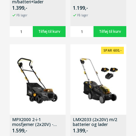
m/batteri+lader
1.399,-
1.199,-
På lager
På lager
SPAR 600,-
MPX2000 2-i-1
LMX2033 (2x20V) m/2
mosfjerner (2x20V) -
batterier og lader
Solo
1.599,-
1.399,-