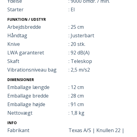
Ydelse
: 9000 omdr. / min.
Starter
: El
FUNKTION / UDSTYR
Arbejdsbredde
: 25 cm
Håndtag
: Justerbart
Knive
: 20 stk.
LWA garanteret
: 92 dB(A)
Skaft
: Teleskop
Vibrationsniveau bag
: 2,5 m/s2
DIMENSIONER
Emballage længde
: 12 cm
Emballage bredde
: 28 cm
Emballage højde
: 91 cm
Nettovægt
: 1,8 kg
INFO
Fabrikant
Texas A/S | Knullen 22 |