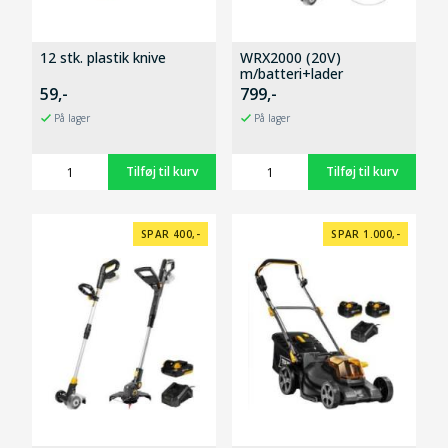
12 stk. plastik knive
WRX2000 (20V)
m/batteri+lader
59,-
799,-
På lager
På lager
SPAR 400,-
SPAR 1.000,-