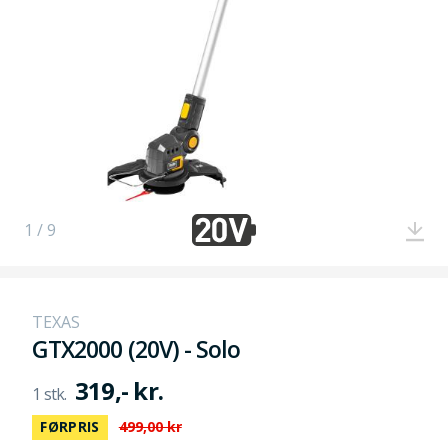
1 / 9
TEXAS
GTX2000 (20V) - Solo
319,- kr.
FØRPRIS
499,00 kr