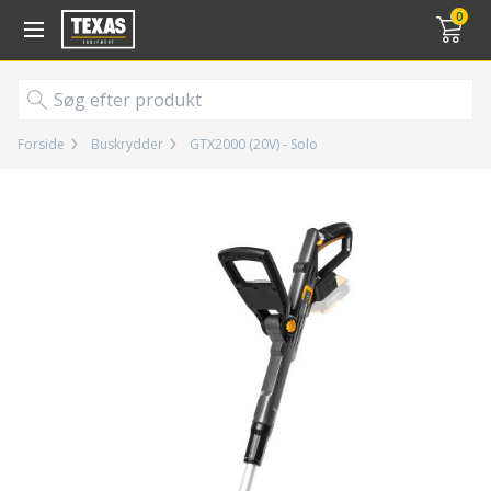
Gå til kurv (
varer)
0
Forside
Buskrydder
GTX2000 (20V) - Solo