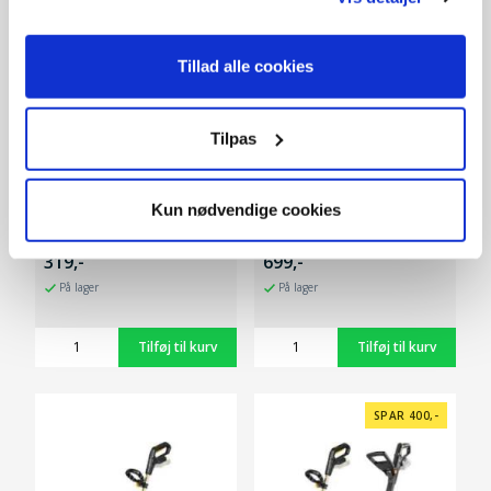
Tillad alle cookies
Tilpas
Kun nødvendige cookies
GTX2000 (20V) - Solo
GTX2000 (20V)
m/batteri+lader
319,-
699,-
På lager
På lager
SPAR 400,-