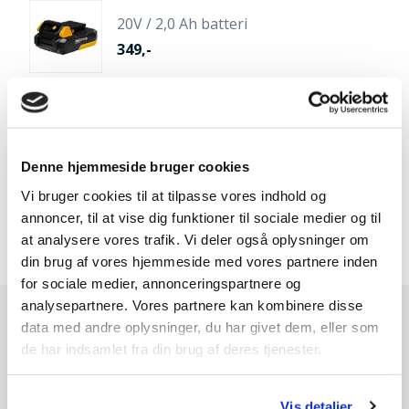
20V / 2,0 Ah batteri
349,-
20V / 4,0 Ah batteri
Denne hjemmeside bruger cookies
599,-
Vi bruger cookies til at tilpasse vores indhold og
annoncer, til at vise dig funktioner til sociale medier og til
at analysere vores trafik. Vi deler også oplysninger om
din brug af vores hjemmeside med vores partnere inden
for sociale medier, annonceringspartnere og
analysepartnere. Vores partnere kan kombinere disse
data med andre oplysninger, du har givet dem, eller som
Andre kunder købte også
de har indsamlet fra din brug af deres tjenester.
SPAR 180,-
SPAR 100,-
Vis detaljer