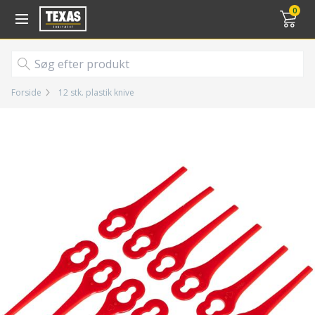
Gå til kurv (
varer)
0
Forside
12 stk. plastik knive