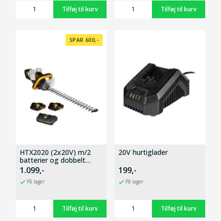
SPAR 600,-
HTX2020 (2x20V) m/2
20V hurtiglader
batterier og dobbelt
hurtiglader
1.099,-
199,-
På lager
På lager