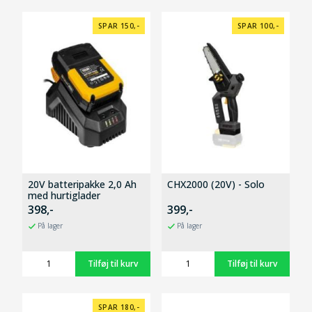
SPAR 150,-
SPAR 100,-
20V batteripakke 2,0 Ah
CHX2000 (20V) - Solo
med hurtiglader
398,-
399,-
På lager
På lager
SPAR 180,-