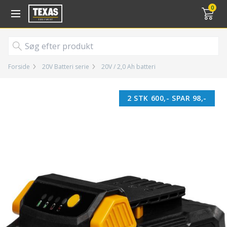
Gå til kurv (
varer)
0
Forside
20V Batteri serie
20V / 2,0 Ah batteri
2 STK 600,- SPAR 98,-