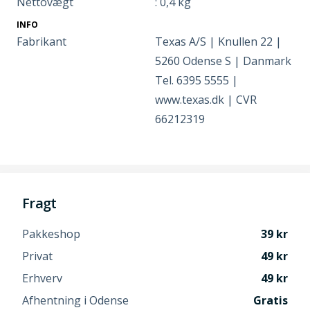
Nettovægt
: 0,4 kg
INFO
Fabrikant
Texas A/S | Knullen 22 |
5260 Odense S | Danmark
Tel. 6395 5555 |
www.texas.dk | CVR
66212319
Fragt
Pakkeshop
39
Privat
49
Erhverv
49
Afhentning i Odense
Gratis