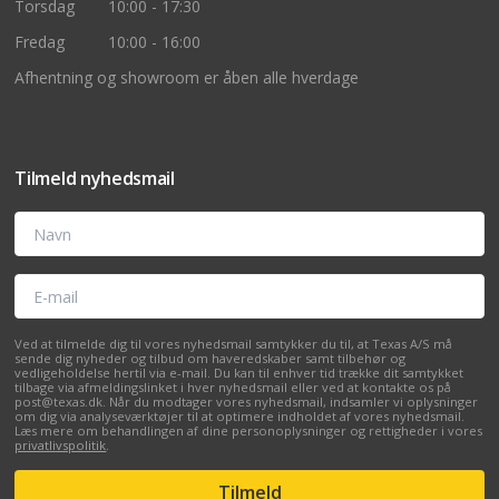
Torsdag
10:00 - 17:30
Fredag
10:00 - 16:00
Afhentning og showroom er åben alle hverdage
Tilmeld nyhedsmail
Navn
E-mail
Ved at tilmelde dig til vores nyhedsmail samtykker du til, at Texas A/S må
sende dig nyheder og tilbud om haveredskaber samt tilbehør og
vedligeholdelse hertil via e-mail. Du kan til enhver tid trække dit samtykket
tilbage via afmeldingslinket i hver nyhedsmail eller ved at kontakte os på
post@texas.dk. Når du modtager vores nyhedsmail, indsamler vi oplysninger
om dig via analyseværktøjer til at optimere indholdet af vores nyhedsmail.
Læs mere om behandlingen af dine personoplysninger og rettigheder i vores
privatlivspolitik
.