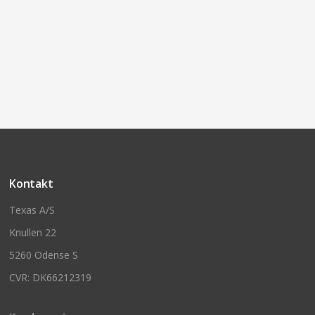
Kontakt
Texas A/S
Knullen 22
5260 Odense S
CVR: DK66212319