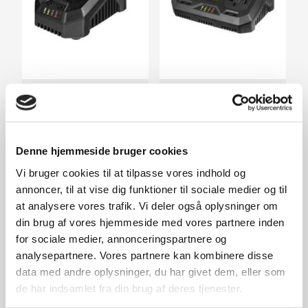
20V hurtiglader
20V dobbelt hurtiglader
199,-
299,-
På lager
På lager
Denne hjemmeside bruger cookies
Vi bruger cookies til at tilpasse vores indhold og
annoncer, til at vise dig funktioner til sociale medier og til
SPAR 150,-
at analysere vores trafik. Vi deler også oplysninger om
din brug af vores hjemmeside med vores partnere inden
for sociale medier, annonceringspartnere og
analysepartnere. Vores partnere kan kombinere disse
data med andre oplysninger, du har givet dem, eller som
de har indsamlet fra din brug af deres tjenester.