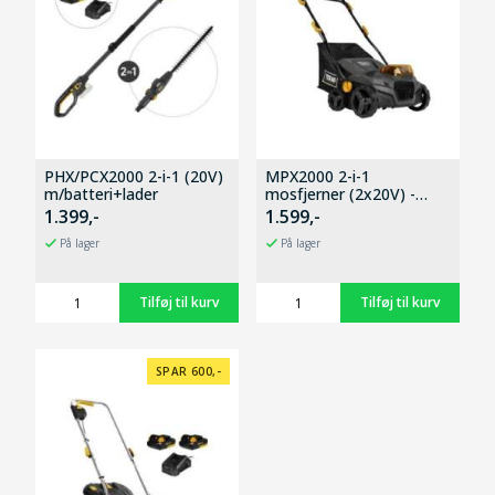
PHX/PCX2000 2-i-1 (20V)
MPX2000 2-i-1
m/batteri+lader
mosfjerner (2x20V) -
Solo
1.399,-
1.599,-
På lager
På lager
SPAR 600,-