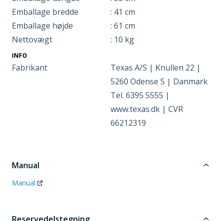
Emballage bredde
: 41 cm
Emballage højde
: 61 cm
Nettovægt
: 10 kg
INFO
Fabrikant
Texas A/S | Knullen 22 |
5260 Odense S | Danmark
Tel. 6395 5555 |
www.texas.dk | CVR
66212319
Manual
Manual
Reservedelstegning