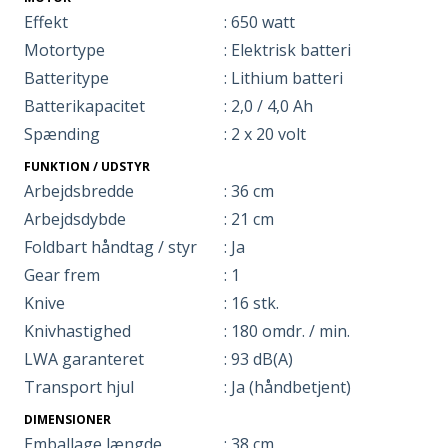
Effekt
: 650 watt
Motortype
: Elektrisk batteri
Batteritype
: Lithium batteri
Batterikapacitet
: 2,0 / 4,0 Ah
Spænding
: 2 x 20 volt
FUNKTION / UDSTYR
Arbejdsbredde
: 36 cm
Arbejdsdybde
: 21 cm
Foldbart håndtag / styr
: Ja
Gear frem
: 1
Knive
: 16 stk.
Knivhastighed
: 180 omdr. / min.
LWA garanteret
: 93 dB(A)
Transport hjul
: Ja (håndbetjent)
DIMENSIONER
Emballage længde
: 38 cm