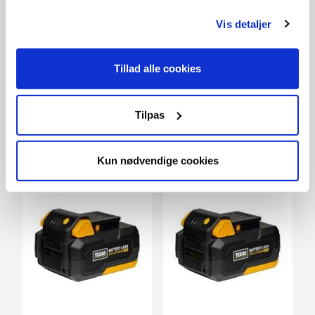
Vis detaljer
20V / 2,0 Ah batteri
20V batteripakke 2,0 Ah
med hurtiglader
Tillad alle cookies
349,-
398,-
På lager
På lager
Tilpas
Kun nødvendige cookies