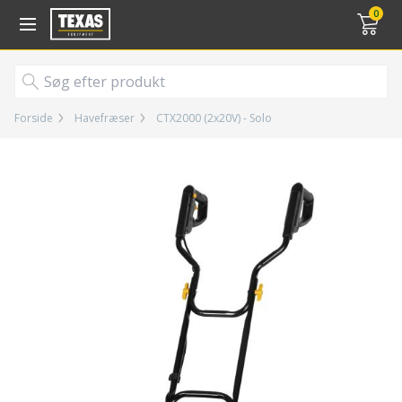
Gå til kurv (
varer)
0
Forside
Havefræser
CTX2000 (2x20V) - Solo