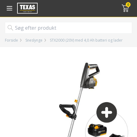
Gå til kurv (
varer)
0
Forside
Sneslynge
STX2000 (20V) med 4,0 Ah batteri og lader