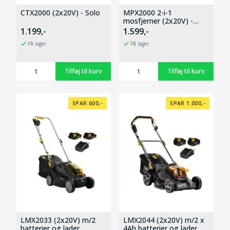
CTX2000 (2x20V) - Solo
MPX2000 2-i-1
mosfjerner (2x20V) -
Solo
1.199,-
1.599,-
På lager
På lager
SPAR 600,-
SPAR 1.000,-
LMX2033 (2x20V) m/2
LMX2044 (2x20V) m/2 x
batterier og lader
4Ah batterier og lader