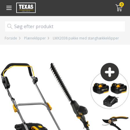
Gå til kurv (
varer)
0
Forside
Plæneklipper
LMX2038 pakke med stanghækkeklipper