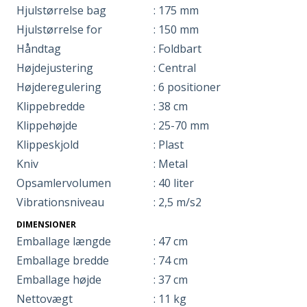
Hjulstørrelse bag
: 175 mm
Hjulstørrelse for
: 150 mm
Håndtag
: Foldbart
Højdejustering
: Central
Højderegulering
: 6 positioner
Klippebredde
: 38 cm
Klippehøjde
: 25-70 mm
Klippeskjold
: Plast
Kniv
: Metal
Opsamlervolumen
: 40 liter
Vibrationsniveau
: 2,5 m/s2
DIMENSIONER
Emballage længde
: 47 cm
Emballage bredde
: 74 cm
Emballage højde
: 37 cm
Nettovægt
: 11 kg