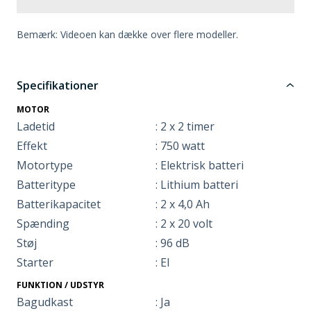
Bemærk: Videoen kan dække over flere modeller.
Specifikationer
MOTOR
Ladetid
: 2 x 2 timer
Effekt
: 750 watt
Motortype
: Elektrisk batteri
Batteritype
: Lithium batteri
Batterikapacitet
: 2 x 4,0 Ah
Spænding
: 2 x 20 volt
Støj
: 96 dB
Starter
: El
FUNKTION / UDSTYR
Bagudkast
: Ja