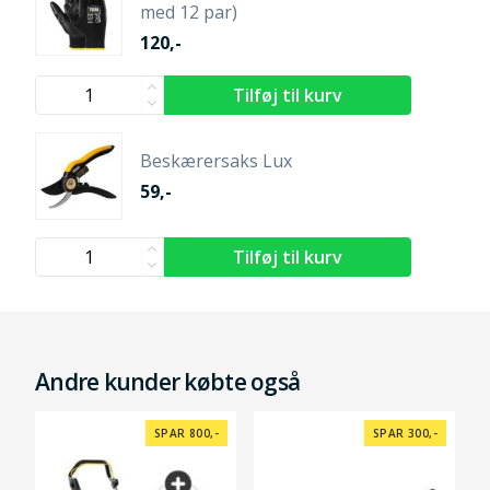
med 12 par)
120,-
Beskærersaks Lux
59,-
Andre kunder købte også
SPAR 800,-
SPAR 300,-