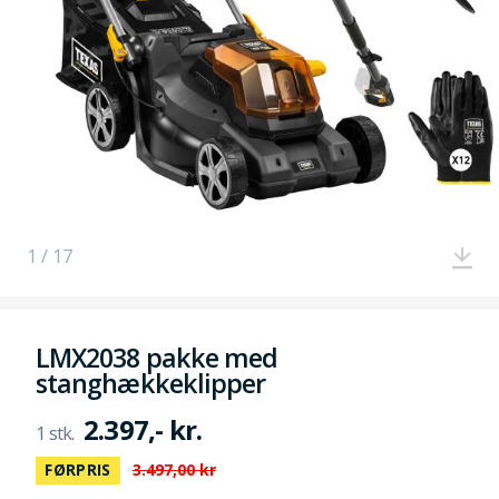
1 / 17
LMX2038 pakke med
stanghækkeklipper
2.397,- kr.
FØRPRIS
3.497,00 kr