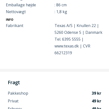
Emballage højde
: 86 cm
Nettovægt
: 1,8 kg
INFO
Fabrikant
Texas A/S | Knullen 22 |
5260 Odense S | Danmark
Tel. 6395 5555 |
www.texas.dk | CVR
66212319
Fragt
Pakkeshop
39
Privat
49
Erhverv
49