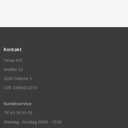
Kontakt
Texas A/S
Knullen 22
5260 Odense S
CVR: DK66212319
Kundeservice
Tlf: 63 95 55 55
Mandag - torsdag 09:00 - 15:00