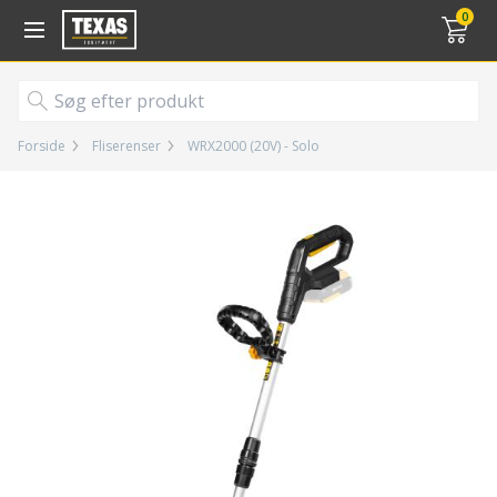
Gå til kurv (
varer)
0
Forside
Fliserenser
WRX2000 (20V) - Solo