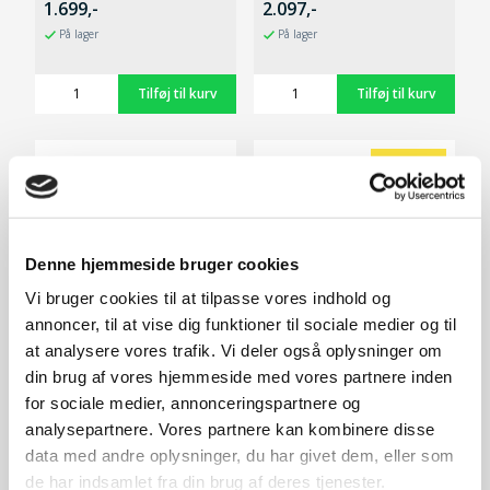
1.699,-
2.097,-
På lager
På lager
SPAR 20,-
Denne hjemmeside bruger cookies
Vi bruger cookies til at tilpasse vores indhold og
annoncer, til at vise dig funktioner til sociale medier og til
at analysere vores trafik. Vi deler også oplysninger om
din brug af vores hjemmeside med vores partnere inden
for sociale medier, annonceringspartnere og
Havehandsker str. 10/XL
Beskærersaks Lux
(Sæt med 12 par)
analysepartnere. Vores partnere kan kombinere disse
120,-
59,-
data med andre oplysninger, du har givet dem, eller som
På lager
På lager
de har indsamlet fra din brug af deres tjenester.