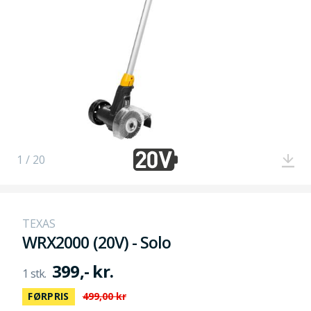
1 / 20
TEXAS
WRX2000 (20V) - Solo
399,- kr.
FØRPRIS
499,00 kr