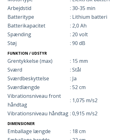
Arbejdstid
: 30-35 min
Batteritype
: Lithium batteri
Batterikapacitet
: 2,0 Ah
Spænding
: 20 volt
Støj
: 90 dB
FUNKTION / UDSTYR
Grentykkelse (max)
: 15 mm
Sværd
: Stål
Sværdbeskyttelse
: Ja
Sværdlængde
: 52 cm
Vibrationsniveau front
: 1,075 m/s2
håndtag
Vibrationsniveau håndtag
: 0,915 m/s2
DIMENSIONER
Emballage længde
: 18 cm
Emballage bredde
: 22 cm