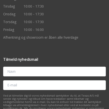
Tirsdag
10:00 - 17:30
Onsdag
10:00 - 17:30
Torsdag
10:00 - 17:30
Fredag
10:00 - 16:00
Afhentning og showroom er åben alle hverdage
Tilmeld nyhedsmail
Navn
E-mail
Ved at tilmelde dig til vores nyhedsmail samtykker du til, at Texas A/S må
sende dig nyheder og tilbud om haveredskaber samt tilbehør og
vedligeholdelse hertil via e-mail. Du kan til enhver tid trække dit samtykket
tilbage via afmeldingslinket i hver nyhedsmail eller ved at kontakte os på
post@texas.dk. Når du modtager vores nyhedsmail, indsamler vi oplysninger