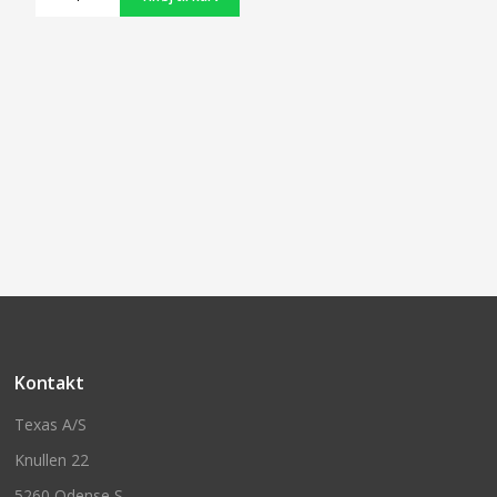
Kontakt
Texas A/S
Knullen 22
5260 Odense S