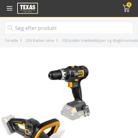
Gå til kurv (
varer)
0
Forside
20V Batteri serie
20V-pakke: Hækkeklipper og slagboremask