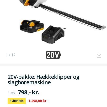
1 / 12
20V-pakke: Hækkeklipper og
slagboremaskine
798,- kr.
FØRPRIS
1.298,00 kr