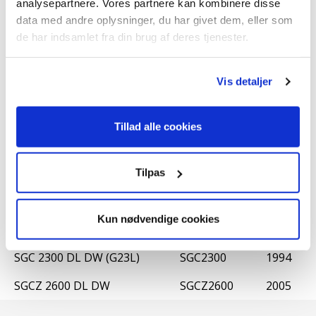
EXZ2600 DL - Kantskaerer
HE-EX1
2006
analysepartnere. Vores partnere kan kombinere disse
data med andre oplysninger, du har givet dem, eller som
EXZ2600 DL - Kædesav
PS-EX1
2006
de har indsamlet fra din brug af deres tjenester.
EXZ2600 DL - Motor
EXZ2600DL-M
2006
Vis detaljer
EXZ2600 DL - Stang
EXZ2600DL-S
2006
EXZ2600 DL - Trimmer
BC-EX1
2006
Tillad alle cookies
FBC 26 (G4C52) (G3C)
FBC26
1982
FBC 33 AV (G5C7)
FBC33AV
1981
Tilpas
K25 BC-254A (G2E12)
K25BC-254A
1986
Kun nødvendige cookies
SGC 220 DL DW
SGC 220
1990
SGC 2300 DL DW (G23L)
SGC2300
1994
SGCZ 2600 DL DW
SGCZ2600
2005