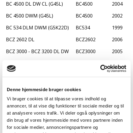
BC 4500 DL DW CL (G45L)
BC4500
2004
BC 4500 DWM (G45L)
BC4500
2002
BC 534 DLM DWM (G5K22D)
BC534
1999
BCZ 2602 DL
BCZ2602
2006
BCZ 3000 - BCZ 3200 DL DW
BCZ3000
2005
BCZ 4500 - BCZ 5000 DL DW CL (Serienummer efter 510)
BCZ4500
2006
BCZ 4500 DL DW CL (Serienummer 401 - 510)
BCZ4500
2005
BCZ 5000 DL DW CL (Serienummer 401 - 510)
BCZ5000
2005
Denne hjemmeside bruger cookies
BT 190 DER
BT190DER
1987
Vi bruger cookies til at tilpasse vores indhold og
annoncer, til at vise dig funktioner til sociale medier og til
BT 255 DER
BT255DER
1987
at analysere vores trafik. Vi deler også oplysninger om
din brug af vores hjemmeside med vores partnere inden
EXZ2600 DL - Hækkeklipper
LRT-EX1
2006
for sociale medier, annonceringspartnere og