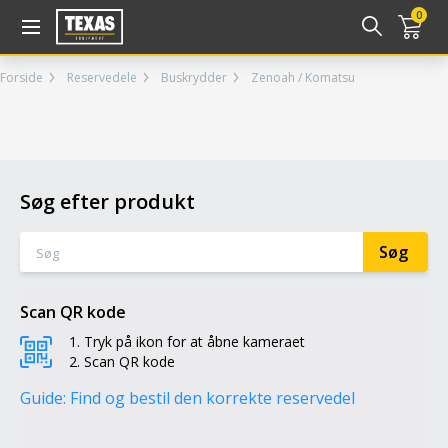
Gå til kurv (
varer)
0
Forside
Reservedele
Buskrydder
Zenoah / Komatsu
Søg efter produkt
Scan QR kode
Tryk på ikon for at åbne kameraet
Scan QR kode
Guide: Find og bestil den korrekte reservedel