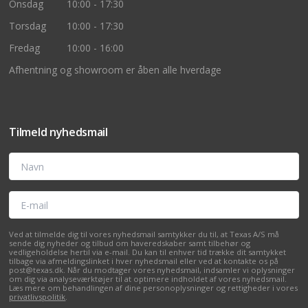
Onsdag
10:00 - 17:30
Torsdag
10:00 - 17:30
Fredag
10:00 - 16:00
Afhentning og showroom er åben alle hverdage
Tilmeld nyhedsmail
Navn
E-mail
Ved at tilmelde dig til vores nyhedsmail samtykker du til, at Texas A/S må
sende dig nyheder og tilbud om haveredskaber samt tilbehør og
vedligeholdelse hertil via e-mail. Du kan til enhver tid trække dit samtykket
tilbage via afmeldingslinket i hver nyhedsmail eller ved at kontakte os på
post@texas.dk. Når du modtager vores nyhedsmail, indsamler vi oplysninger
om dig via analyseværktøjer til at optimere indholdet af vores nyhedsmail.
Læs mere om behandlingen af dine personoplysninger og rettigheder i vores
privatlivspolitik
.