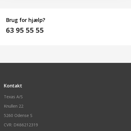
Brug for hjælp?
63 95 55 55
Kontakt
Texas A/S
Knullen 22
5260 Odense S
CVR: DK66212319