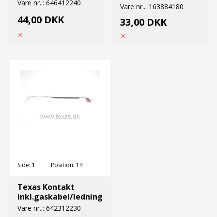
Vare nr..:
646412240
341m-342m
Vare nr..:
163884180
44,00 DKK
33,00 DKK
Side:
1
Position:
14
Texas Kontakt
inkl.gaskabel/ledning
Vare nr..:
642312230