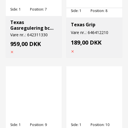
Side:
1
Position:
7
Side:
1
Position:
8
Texas
Texas Grip
Gasregulering bc
Vare nr..:
646412210
2301
Vare nr..:
642311330
189,00 DKK
959,00 DKK
Side:
1
Position:
9
Side:
1
Position:
10