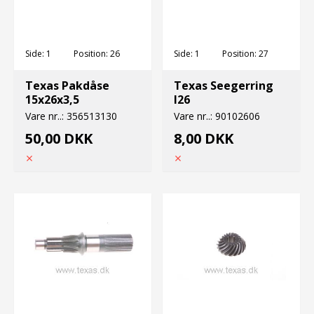
Side:
1
Position:
26
Side:
1
Position:
27
Texas Pakdåse
Texas Seegerring
15x26x3,5
I26
Vare nr..:
356513130
Vare nr..:
90102606
50,00 DKK
8,00 DKK