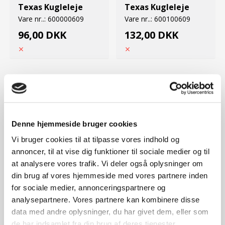
Texas Kugleleje
Texas Kugleleje
Vare nr..:
600000609
Vare nr..:
600100609
96,00 DKK
132,00 DKK
Denne hjemmeside bruger cookies
Vi bruger cookies til at tilpasse vores indhold og
annoncer, til at vise dig funktioner til sociale medier og til
at analysere vores trafik. Vi deler også oplysninger om
din brug af vores hjemmeside med vores partnere inden
Side:
1
Position:
34
Side:
Position:
for sociale medier, annonceringspartnere og
Texas Skive
analysepartnere. Vores partnere kan kombinere disse
Vare nr..:
Vare nr..:
0406502412
data med andre oplysninger, du har givet dem, eller som
de har indsamlet fra din brug af deres tjenester.