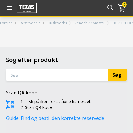
Gå til kurv (
varer)
0
Forside
Reservedele
Buskrydder
Zenoah / Komatsu
BC 2301 DL
Søg efter produkt
Scan QR kode
Tryk på ikon for at åbne kameraet
Scan QR kode
Guide: Find og bestil den korrekte reservedel