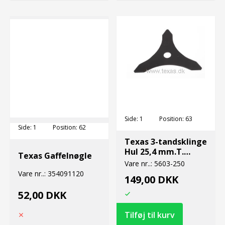
Side:
1
Position:
63
Side:
1
Position:
62
Texas 3-tandsklinge
Hul 25,4 mm.T.
Texas Gaffelnøgle
1,4mm
Vare nr..:
5603-250
Vare nr..:
354091120
149,00 DKK
52,00 DKK