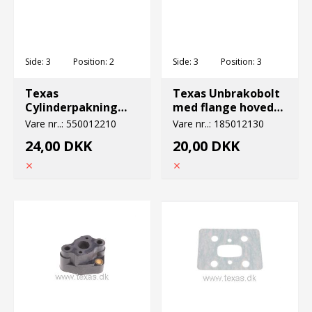
Side:
3
Position:
2
Side:
3
Position:
3
Texas
Texas Unbrakobolt
Cylinderpakning
med flange hovede
cht/ht2300
M5x22
Vare nr..:
550012210
Vare nr..:
185012130
24,00 DKK
20,00 DKK