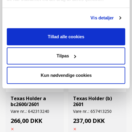
16,00 DKK
DKK
Vis detaljer
Tillad alle cookies
Tilpas
Kun nødvendige cookies
Side:
1
Position:
35
Side:
1
Position:
36
Texas Holder a
Texas Holder (b)
bc2600/2601
2601
Vare nr..:
642313240
Vare nr..:
657413250
266,00 DKK
237,00 DKK