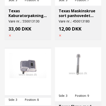
Side:
3
Position:
6
Side:
3
Position:
7
Texas
Texas Maskinskrue
Kaburatorpakning
sort panhovedet
bc23/26/sgc
5x20
Vare nr..:
550013130
Vare nr..:
450013180
33,00 DKK
12,00 DKK
Side:
3
Position:
9
Side:
3
Position:
8