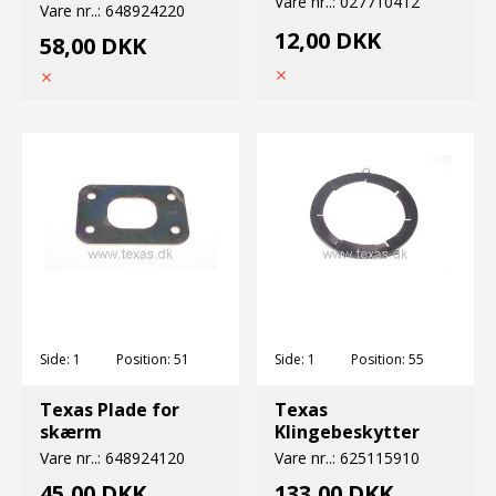
Vare nr..:
027710412
Vare nr..:
648924220
12,00 DKK
58,00 DKK
Side:
1
Position:
51
Side:
1
Position:
55
Texas Plade for
Texas
skærm
Klingebeskytter
Vare nr..:
648924120
Vare nr..:
625115910
45,00 DKK
133,00 DKK