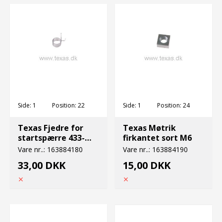
Side:
1
Position:
22
Side:
1
Position:
24
Texas Fjedre for
Texas Møtrik
startspærre 433-
firkantet sort M6
341m-342m
Vare nr..:
163884180
Vare nr..:
163884190
33,00 DKK
15,00 DKK