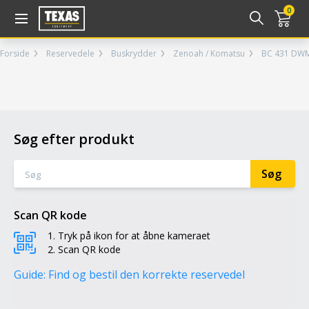
Gå til kurv (
varer)
0
Forside
Reservedele
Buskrydder
Zenoah / Komatsu
BC 431 DW
Søg efter produkt
Scan QR kode
Tryk på ikon for at åbne kameraet
Scan QR kode
Guide: Find og bestil den korrekte reservedel