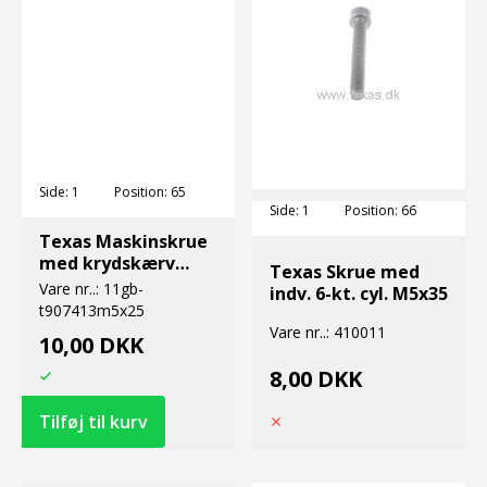
Side:
1
Position:
65
Side:
1
Position:
66
Texas Maskinskrue
med krydskærv
Texas Skrue med
M5x25
Vare nr..:
11gb-
indv. 6-kt. cyl. M5x35
t907413m5x25
Vare nr..:
410011
10,00 DKK
8,00 DKK