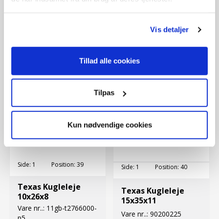
Vare nr..:
Vare nr..:
625113003
DKK
3.827,50 DKK
Vis detaljer
Tillad alle cookies
Tilpas
Kun nødvendige cookies
Side:
1
Position:
39
Side:
1
Position:
40
Texas Kugleleje
Texas Kugleleje
10x26x8
15x35x11
Vare nr..:
11gb-t2766000-
Vare nr..:
90200225
p5