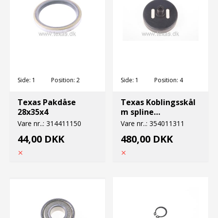
Side:
1
Position:
2
Side:
1
Position:
4
Texas Pakdåse
Texas Koblingsskål
28x35x4
m spline
431/433/435
Vare nr..:
314411150
Vare nr..:
354011311
44,00 DKK
480,00 DKK