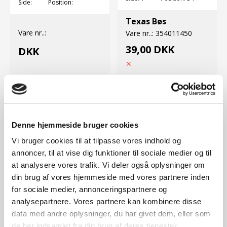
Side:
Position:
Texas Bøs
Vare nr..:
Vare nr..:
354011450
39,00 DKK
DKK
Denne hjemmeside bruger cookies
Vi bruger cookies til at tilpasse vores indhold og
annoncer, til at vise dig funktioner til sociale medier og til
at analysere vores trafik. Vi deler også oplysninger om
din brug af vores hjemmeside med vores partnere inden
for sociale medier, annonceringspartnere og
Side:
1
Position:
37
Side:
Position:
analysepartnere. Vores partnere kan kombinere disse
data med andre oplysninger, du har givet dem, eller som
Texas Vinkelgear
kpl.
de har indsamlet fra din brug af deres tjenester.