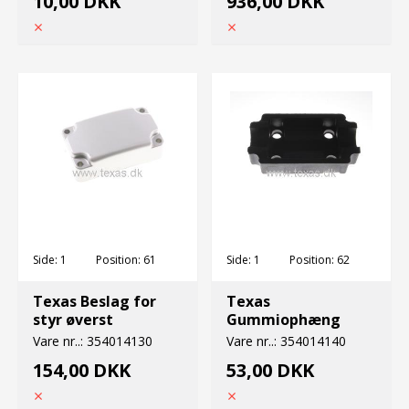
10,00 DKK
936,00 DKK
Side:
1
Position:
61
Side:
1
Position:
62
Texas Beslag for
Texas
styr øverst
Gummiophæng
Vare nr..:
354014130
Vare nr..:
354014140
154,00 DKK
53,00 DKK