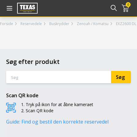
Gå til kurv (
varer)
0
Forside
Reservedele
Buskrydder
Zenoah / Komatsu
EXZ2600 DL
Søg efter produkt
Scan QR kode
Tryk på ikon for at åbne kameraet
Scan QR kode
Guide: Find og bestil den korrekte reservedel