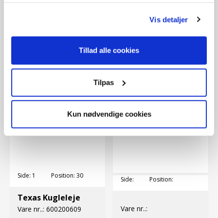
Texas Spidshjul
Texas Kugleleje
Vis detaljer
Vare nr..:
t307313380
Vare nr..:
600000609
910,00 DKK
96,00 DKK
Tillad alle cookies
Tilpas
Kun nødvendige cookies
Side:
1
Position:
30
Side:
Position:
Texas Kugleleje
Vare nr..:
Vare nr..:
600200609