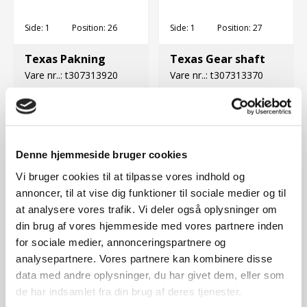
Side:
1
Position:
26
Side:
1
Position:
27
Texas Pakning
Texas Gear shaft
Vare nr..:
t307313920
Vare nr..:
t307313370
18,00 DKK
1.377,00 DKK
Denne hjemmeside bruger cookies
Vi bruger cookies til at tilpasse vores indhold og
annoncer, til at vise dig funktioner til sociale medier og til
at analysere vores trafik. Vi deler også oplysninger om
din brug af vores hjemmeside med vores partnere inden
for sociale medier, annonceringspartnere og
analysepartnere. Vores partnere kan kombinere disse
data med andre oplysninger, du har givet dem, eller som
Side:
1
Position:
28
Side:
1
Position:
29
de har indsamlet fra din brug af deres tjenester.