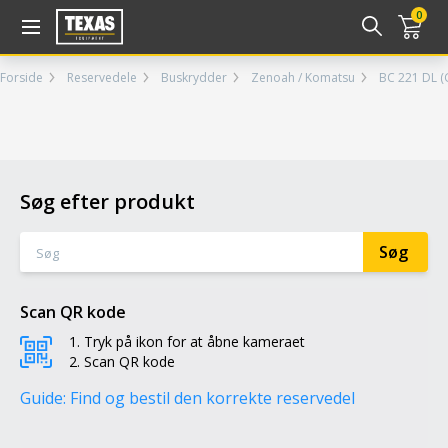
Gå til kurv (
varer)
0
Forside
Reservedele
Buskrydder
Zenoah / Komatsu
BC 221 DL (
Søg efter produkt
Scan QR kode
Tryk på ikon for at åbne kameraet
Scan QR kode
Guide: Find og bestil den korrekte reservedel