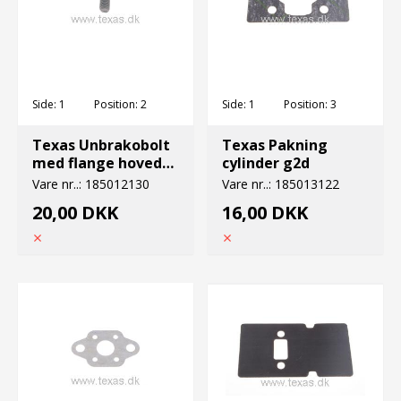
Side:
1
Position:
2
Side:
1
Position:
3
Texas Unbrakobolt
Texas Pakning
med flange hovede
cylinder g2d
M5x22
Vare nr..:
185012130
Vare nr..:
185013122
20,00 DKK
16,00 DKK