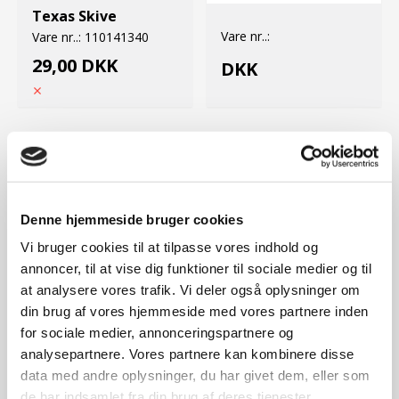
Texas Skive
Vare nr..:
Vare nr..:
110141340
29,00 DKK
DKK
Denne hjemmeside bruger cookies
Vi bruger cookies til at tilpasse vores indhold og
annoncer, til at vise dig funktioner til sociale medier og til
at analysere vores trafik. Vi deler også oplysninger om
din brug af vores hjemmeside med vores partnere inden
Side:
1
Position:
40
Side:
1
Position:
41
for sociale medier, annonceringspartnere og
analysepartnere. Vores partnere kan kombinere disse
Texas Flangemøtrik
Texas Not
med løs skive og
halvcirkel
data med andre oplysninger, du har givet dem, eller som
fingevind M8x1
M3x3.7x9.3
Vare nr..:
165043230
Vare nr..:
100043240
de har indsamlet fra din brug af deres tjenester.