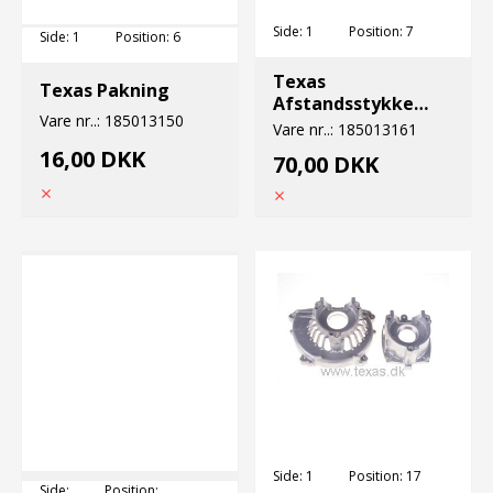
Side:
1
Position:
7
Side:
1
Position:
6
Texas
Texas Pakning
Afstandsstykke
Vare nr..:
185013150
24mm bc221
Vare nr..:
185013161
16,00 DKK
70,00 DKK
Side:
1
Position:
17
Side:
Position: