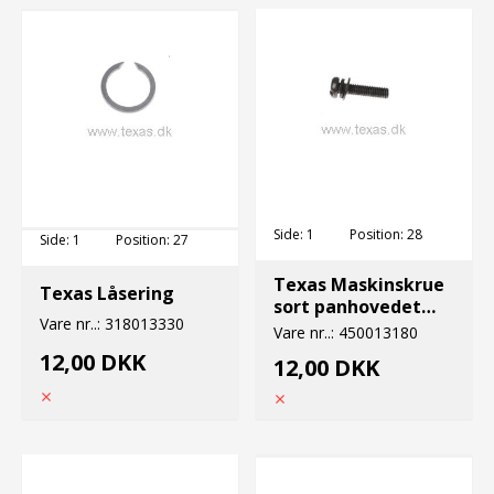
Side:
1
Position:
28
Side:
1
Position:
27
Texas Maskinskrue
Texas Låsering
sort panhovedet
Vare nr..:
318013330
5x20
Vare nr..:
450013180
12,00 DKK
12,00 DKK