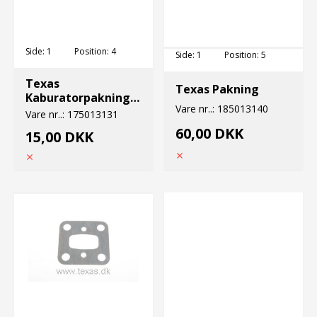
Side:
1
Position:
4
Side:
1
Position:
5
Texas
Texas Pakning
Kaburatorpakning
Vare nr..:
185013140
ht/cht
Vare nr..:
175013131
60,00 DKK
15,00 DKK