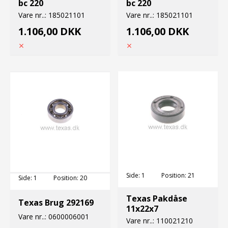
bc 220
bc 220
Vare nr..:
185021101
Vare nr..:
185021101
1.106,00 DKK
1.106,00 DKK
Side:
1
Position:
21
Side:
1
Position:
20
Texas Pakdåse
Texas Brug 292169
11x22x7
Vare nr..:
0600006001
Vare nr..:
110021210