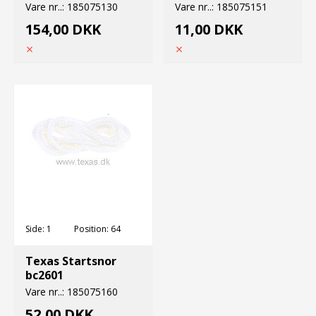
Vare nr..:
185075130
Vare nr..:
185075151
154,00 DKK
11,00 DKK
Side:
1
Position:
64
Texas Startsnor
bc2601
Vare nr..:
185075160
52,00 DKK