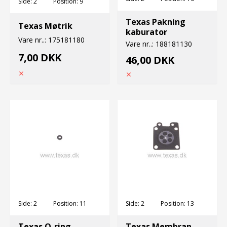
Side:
2
Position:
9
Texas Pakning
Texas Møtrik
kaburator
Vare nr..:
175181180
Vare nr..:
188181130
7,00 DKK
46,00 DKK
Side:
2
Position:
11
Side:
2
Position:
13
Texas O-ring
Texas Membran