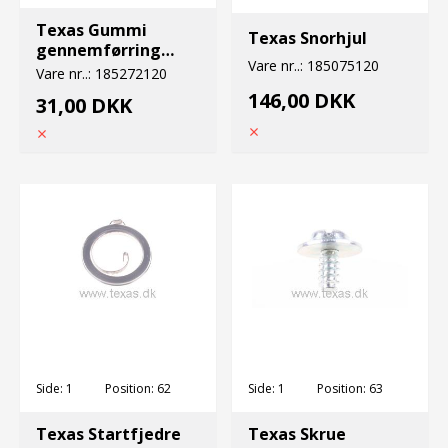
Texas Gummi
Texas Snorhjul
gennemførring
Vare nr..:
185075120
220dl/bc2601
Vare nr..:
185272120
146,00 DKK
31,00 DKK
Side:
1
Position:
62
Side:
1
Position:
63
Texas Startfjedre
Texas Skrue