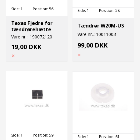
Side:
1
Position:
56
Side:
1
Position:
58
Texas Fjedre for
Tændrør W20M-US
tændrørehætte
Vare nr..:
10011003
Vare nr..:
190072120
99,00 DKK
19,00 DKK
Side:
1
Position:
59
Side:
1
Position:
61