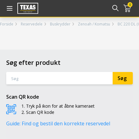
Gå til kurv (
varer)
0
Forside
Reservedele
Buskrydder
Zenoah / Komatsu
BC 220 DL (
Søg efter produkt
Scan QR kode
Tryk på ikon for at åbne kameraet
Scan QR kode
Guide: Find og bestil den korrekte reservedel