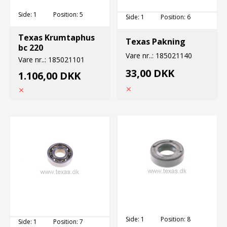
Side:
1
Position:
5
Side:
1
Position:
6
Texas Krumtaphus
Texas Pakning
bc 220
Vare nr..:
185021140
Vare nr..:
185021101
33,00 DKK
1.106,00 DKK
Side:
1
Position:
8
Side:
1
Position:
7