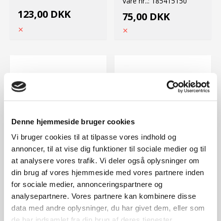
Vare nr..:
185415150
123,00 DKK
75,00 DKK
Denne hjemmeside bruger cookies
Vi bruger cookies til at tilpasse vores indhold og
annoncer, til at vise dig funktioner til sociale medier og til
Side:
2
Position:
10
Side:
2
Position:
11
at analysere vores trafik. Vi deler også oplysninger om
din brug af vores hjemmeside med vores partnere inden
Texas Bolt
Texas Brug 410011
for sociale medier, annonceringspartnere og
Vare nr..:
0125230618
Vare nr..:
0125230530
analysepartnere. Vores partnere kan kombinere disse
18,00 DKK
10,00 DKK
data med andre oplysninger, du har givet dem, eller som
de har indsamlet fra din brug af deres tjenester.