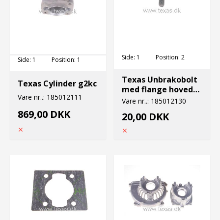
Side:
1
Position:
2
Side:
1
Position:
1
Texas Unbrakobolt
Texas Cylinder g2kc
med flange hovede
Vare nr..:
185012111
M5x22
Vare nr..:
185012130
869,00 DKK
20,00 DKK