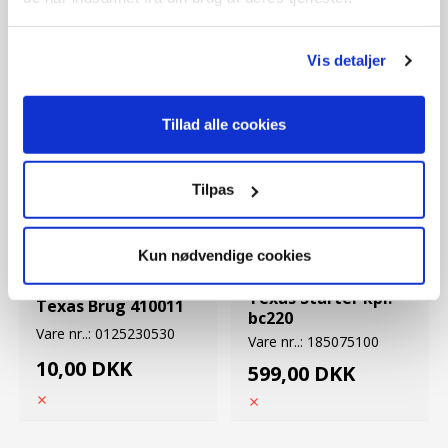
Vis detaljer
Tillad alle cookies
Tilpas
Side:
3
Position:
1
Kun nødvendige cookies
Side:
2
Position:
12
Texas Starter kpl.
Texas Brug 410011
bc220
Vare nr..:
0125230530
Vare nr..:
185075100
10,00 DKK
599,00 DKK