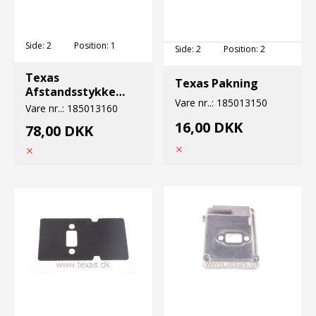
Side:
2
Position:
1
Side:
2
Position:
2
Texas
Texas Pakning
Afstandsstykke
Vare nr..:
185013150
18mm bc220
Vare nr..:
185013160
16,00 DKK
78,00 DKK