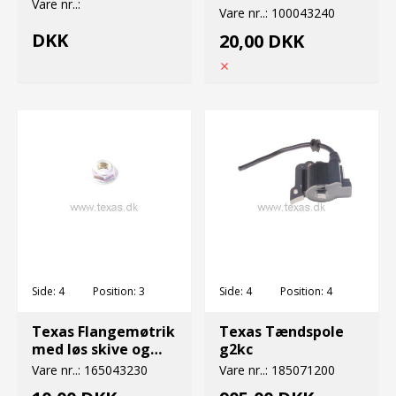
Vare nr..:
M3x3.7x9.3
Vare nr..:
100043240
DKK
20,00 DKK
Side:
4
Position:
3
Side:
4
Position:
4
Texas Flangemøtrik
Texas Tændspole
med løs skive og
g2kc
fingevind M8x1
Vare nr..:
165043230
Vare nr..:
185071200