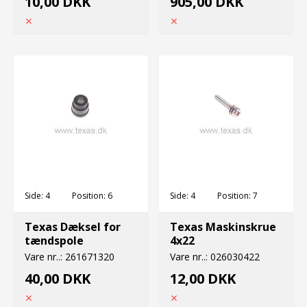
10,00 DKK
905,00 DKK
Side:
4
Position:
6
Side:
4
Position:
7
Texas Dæksel for
Texas Maskinskrue
tændspole
4x22
Vare nr..:
261671320
Vare nr..:
026030422
40,00 DKK
12,00 DKK