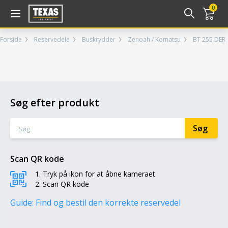
Gå til kurv (
varer)
0
Forside
Reservedele
Buskrydder
Zenoah / Komatsu
BT 255 DER
Søg efter produkt
Scan QR kode
Tryk på ikon for at åbne kameraet
Scan QR kode
Guide: Find og bestil den korrekte reservedel