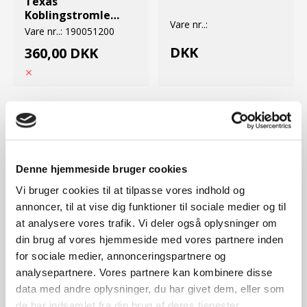
Texas
Koblingstromle
Vare nr..:
bt190
Vare nr..:
190051200
DKK
360,00 DKK
Denne hjemmeside bruger cookies
Vi bruger cookies til at tilpasse vores indhold og
annoncer, til at vise dig funktioner til sociale medier og til
at analysere vores trafik. Vi deler også oplysninger om
din brug af vores hjemmeside med vores partnere inden
Side:
1
Position:
51
Side:
1
Position:
52
for sociale medier, annonceringspartnere og
analysepartnere. Vores partnere kan kombinere disse
Texas Planskive M5
Texas Medbringer
data med andre oplysninger, du har givet dem, eller som
Vare nr..:
90102308
bt190
de har indsamlet fra din brug af deres tjenester.