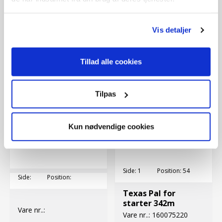
7,00 DKK
Vare nr..:
190051410
170,00 DKK
Vis detaljer
Tillad alle cookies
Tilpas
Kun nødvendige cookies
Side:
1
Position:
54
Side:
Position:
Texas Pal for
starter 342m
Vare nr..:
Vare nr..:
160075220