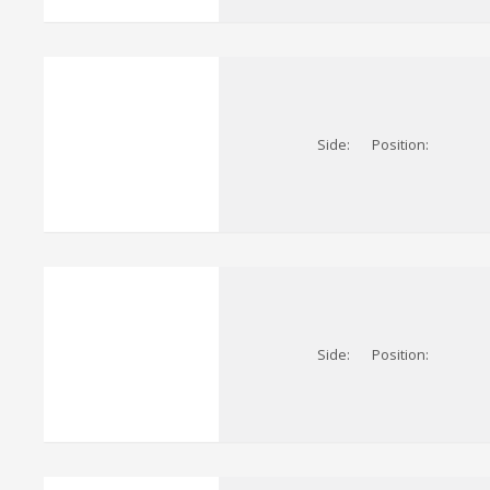
fbc26
Side:
Position:
Side:
Position: