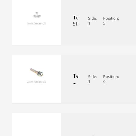
Texas
Side:
Position:
Studs
1
5
Texas
Side:
Position:
Maskinskrue
1
6
5x25