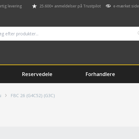
rtig levering
25.600+ anmeldelser på Trustpilot
e-mærket side
Reservedele
Forhandlere
u
FBC 26 (G4C52) (G3C)