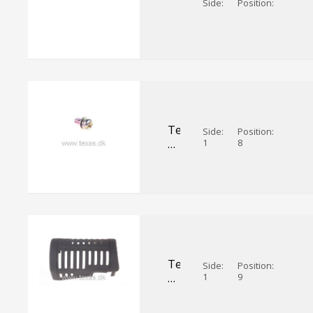
Side:
Position:
Texas
Side:
Position:
Maskinskrue
1
8
5x12
Texas
Side:
Position:
Skærm
1
9
for
lyddæmper