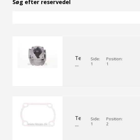
Søg efter reservedel
Texas
Side:
Position:
Cylinder
1
1
fbc26
Texas
Side:
Position:
Cylinderpakning
1
2
fbc26