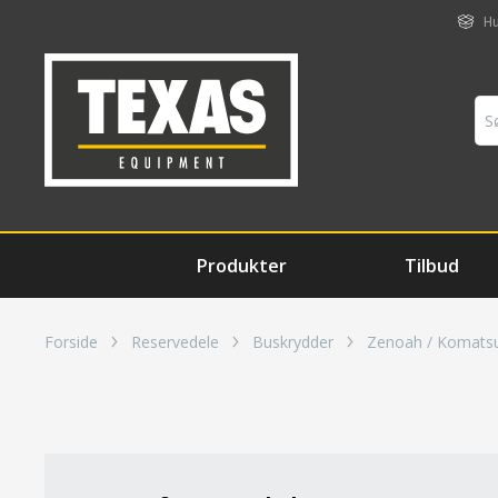
Hu
Produkter
Tilbud
Forside
Reservedele
Buskrydder
Zenoah / Komats