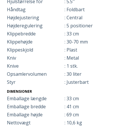
Hjulstørrelse for
: 5.5''
Håndtag
: Foldbart
Højdejustering
: Central
Højderegulering
: 5 positioner
Klippebredde
: 33 cm
Klippehøjde
: 30-70 mm
Klippeskjold
: Plast
Kniv
: Metal
Knive
: 1 stk.
Opsamlervolumen
: 30 liter
Styr
: Justerbart
DIMENSIONER
Emballage længde
: 33 cm
Emballage bredde
: 41 cm
Emballage højde
: 69 cm
Nettovægt
: 10,6 kg