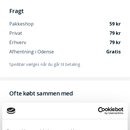
Fragt
Pakkeshop
59
Privat
79
Erhverv
79
Afhentning i Odense
Gratis
Speditør vælges når du går til betaling
Ofte købt sammen med
Pakke: Razor 3300Li + GT1800Li
(1 batteri)
2.298,-