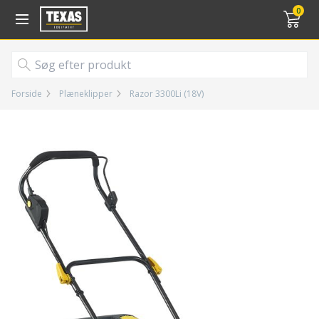
Gå til kurv (
varer)
0
Forside
Plæneklipper
Razor 3300Li (18V)