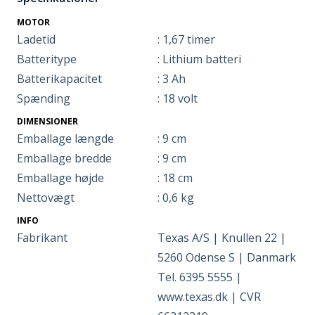
MOTOR
Ladetid
: 1,67 timer
Batteritype
: Lithium batteri
Batterikapacitet
: 3 Ah
Spænding
: 18 volt
DIMENSIONER
Emballage længde
: 9 cm
Emballage bredde
: 9 cm
Emballage højde
: 18 cm
Nettovægt
: 0,6 kg
INFO
Fabrikant
Texas A/S | Knullen 22 |
5260 Odense S | Danmark
Tel. 6395 5555 |
www.texas.dk | CVR