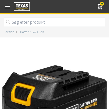
Gå til kurv (
varer)
0
Forside
Batteri 18V/3.0Ah