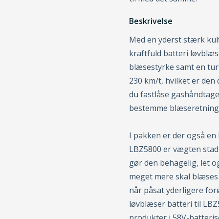
Beskrivelse
Med en yderst stærk kulf
kraftfuld batteri løvblæ
blæsestyrke samt en tur
230 km/t, hvilket er den
du fastlåse gashåndtaget
bestemme blæseretning
I pakken er der også en h
LBZ5800 er vægten stadi
gør den behagelig, let o
meget mere skal blæses
når påsat yderligere for
løvblæser batteri til LB
produkter i 58V-batteris