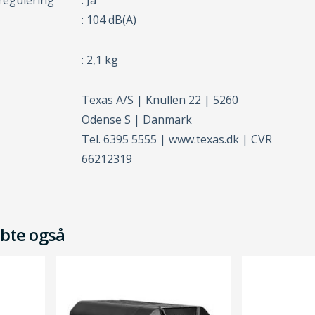
regulering
: Ja
: 104 dB(A)
: 2,1 kg
Texas A/S | Knullen 22 | 5260
Odense S | Danmark
Tel. 6395 5555 | www.texas.dk | CVR
66212319
bte også