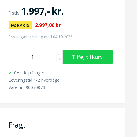
1.997,- kr.
2.997,00 kr
FØRPRIS
Prisen gælder til og med 04-10-2026
10+ stk. på lager.
Leveringstid 1-2 hverdage.
Vare nr.: 90070073
Fragt