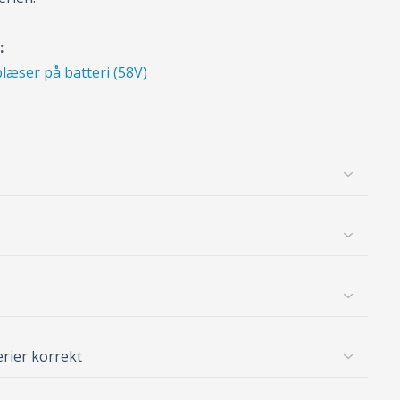
:
læser på batteri (58V)
erier korrekt