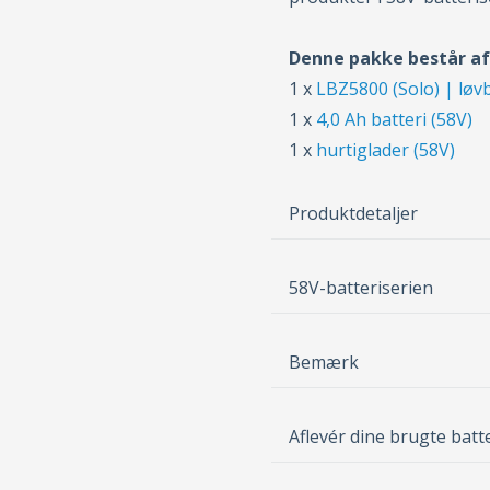
Denne pakke består af
1 x
LBZ5800 (Solo) | løvb
1 x
4,0 Ah batteri (58V)
1 x
hurtiglader (58V)
Produktdetaljer
58V-batteriserien
Bemærk
Aflevér dine brugte batt