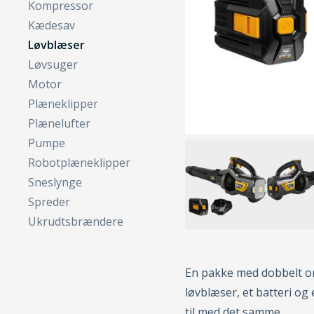
Kompressor
Kædesav
Løvblæser
Løvsuger
Motor
Plæneklipper
Plænelufter
Pumpe
Robotplæneklipper
Sneslynge
Spreder
Ukrudtsbrændere
En pakke med dobbelt o
løvblæser, et batteri og
til med det samme.