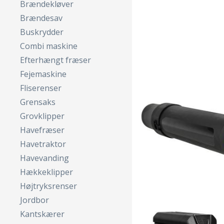
Brændekløver
Brændesav
Buskrydder
Combi maskine
Efterhængt fræser
Fejemaskine
Fliserenser
Grensaks
Grovklipper
Havefræser
Havetraktor
Havevanding
Hækkeklipper
Højtryksrenser
Jordbor
Kantskærer