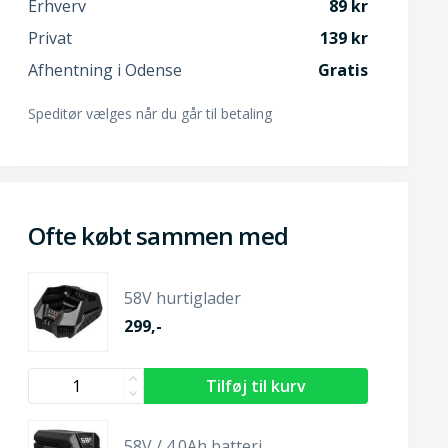
Erhverv
89
Privat
139
Afhentning i Odense
Gratis
Speditør vælges når du går til betaling
Ofte købt sammen med
58V hurtiglader
299,-
58V / 4.0Ah batteri