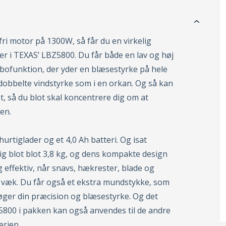
ri motor på 1300W, så får du en virkelig
ser i TEXAS’ LBZ5800. Du får både en lav og høj
bofunktion, der yder en blæsestyrke på hele
 dobbelte vindstyrke som i en orkan. Og så kan
, så du blot skal koncentrere dig om at
en.
urtiglader og et 4,0 Ah batteri. Og isat
g blot blot 3,8 kg, og dens kompakte design
g effektiv, når snavs, hækrester, blade og
 væk. Du får også et ekstra mundstykke, som
øger din præcision og blæsestyrke. Og det
Z5800 i pakken kan også anvendes til de andre
erien.