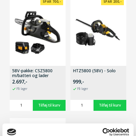
SPAR 700,-
SPAR 200,-
58V-pakke: CSZ5800
HTZ5800 (58V) - Solo
m/batteri og lader
2.697,-
999,-
På lager
På lager