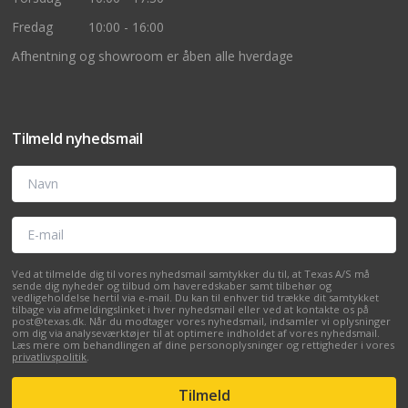
Fredag
10:00 - 16:00
Afhentning og showroom er åben alle hverdage
Tilmeld nyhedsmail
Navn
E-mail
Ved at tilmelde dig til vores nyhedsmail samtykker du til, at Texas A/S må
sende dig nyheder og tilbud om haveredskaber samt tilbehør og
vedligeholdelse hertil via e-mail. Du kan til enhver tid trække dit samtykket
tilbage via afmeldingslinket i hver nyhedsmail eller ved at kontakte os på
post@texas.dk. Når du modtager vores nyhedsmail, indsamler vi oplysninger
om dig via analyseværktøjer til at optimere indholdet af vores nyhedsmail.
Læs mere om behandlingen af dine personoplysninger og rettigheder i vores
privatlivspolitik
.