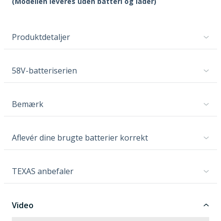
(Modellen leveres uden batteri og lader)
Produktdetaljer
58V-batteriserien
Bemærk
Aflevér dine brugte batterier korrekt
TEXAS anbefaler
Video