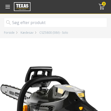
Gå til kurv (
varer)
0
Forside
Kædesav
CSZ5800 (58V) - Solo