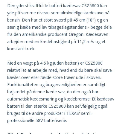
Den yderst kraftfulde batteri kædesav CSZ5800 kan
yde på samme niveau som almindelige kædesave på
benzin. Den har et stort sværd på 45 cm (18") og en
særlig kæde med lav tilbageslagstendens - begge dele
fra den amerikanske producent Oregon. Kædesaven
arbejder med en kædehastighed på 11,2 m/s og et
konstant træk.
Med en vægt på 4,5 kg (uden batteri) er CSZ5800
relativt let at arbejde med, hvad end du bare skal save
kævler over eller fælde store træer ude i skoven.
Funktionaliteten og brugervenligheden er samtidigt
højsædet på denne kæde sav, da den også har
automatisk kædesmøring og kædebremse. Et kædesav
batteri til den stærke CSZ5800 kan selvfølgelig også
bruges til de andre produkter i TEXAS' semi-
professionelle 58V-batteriserie.