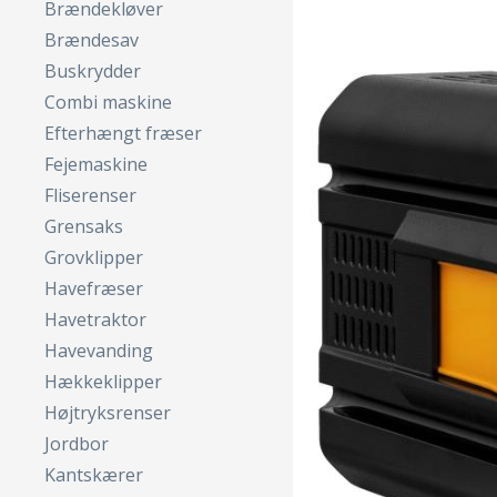
Brændekløver
Brændesav
Buskrydder
Combi maskine
Efterhængt fræser
Fejemaskine
Fliserenser
Grensaks
Grovklipper
Havefræser
Havetraktor
Havevanding
Hækkeklipper
Højtryksrenser
Jordbor
Kantskærer