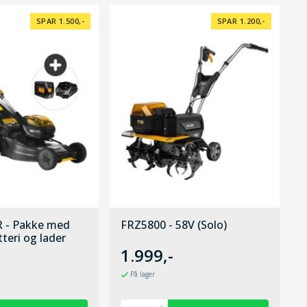
SPAR 1.500,-
SPAR 1.200,-
 - Pakke med
FRZ5800 - 58V (Solo)
teri og lader
1.999,-
På lager