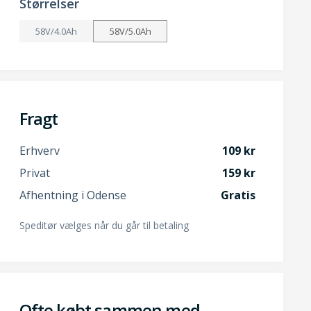
Størrelser
58V/4.0Ah
58V/5.0Ah
Fragt
Erhverv
109
Privat
159
Afhentning i Odense
Gratis
Speditør vælges når du går til betaling
Ofte købt sammen med