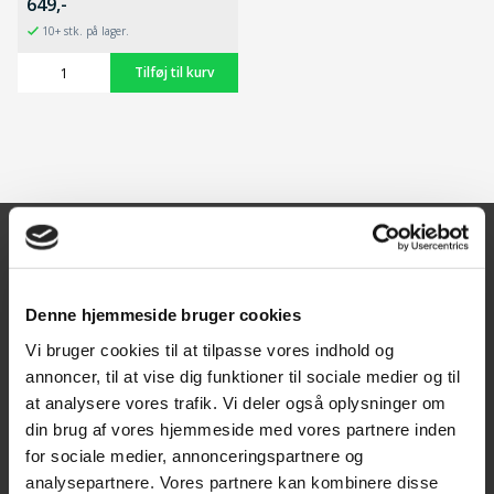
649,-
10+ stk. på lager.
Kontakt
Denne hjemmeside bruger cookies
Texas A/S
Vi bruger cookies til at tilpasse vores indhold og
Knullen 22
annoncer, til at vise dig funktioner til sociale medier og til
5260 Odense S
at analysere vores trafik. Vi deler også oplysninger om
din brug af vores hjemmeside med vores partnere inden
CVR: DK66212319
for sociale medier, annonceringspartnere og
analysepartnere. Vores partnere kan kombinere disse