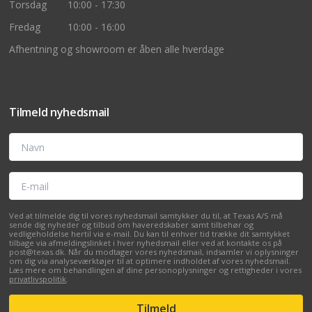
Torsdag
10:00 - 17:30
Fredag
10:00 - 16:00
Afhentning og showroom er åben alle hverdage
Tilmeld nyhedsmail
Navn
E-mail
Ved at tilmelde dig til vores nyhedsmail samtykker du til, at Texas A/S må
sende dig nyheder og tilbud om haveredskaber samt tilbehør og
vedligeholdelse hertil via e-mail. Du kan til enhver tid trække dit samtykket
tilbage via afmeldingslinket i hver nyhedsmail eller ved at kontakte os på
post@texas.dk. Når du modtager vores nyhedsmail, indsamler vi oplysninger
om dig via analyseværktøjer til at optimere indholdet af vores nyhedsmail.
Læs mere om behandlingen af dine personoplysninger og rettigheder i vores
privatlivspolitik
.