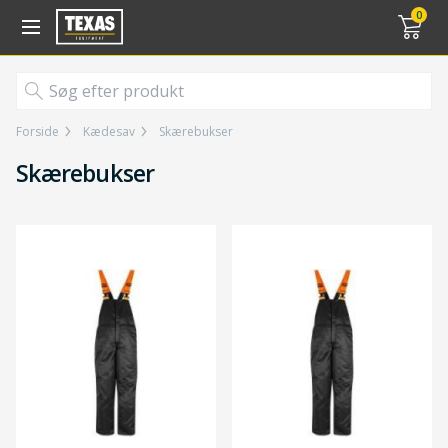
Gå til kurv (
varer)
0
Forside
Kædesav
Skærebukser
Skærebukser