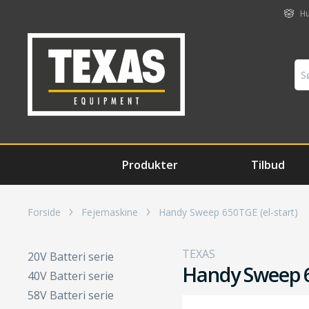
Hu
Produkter
Tilbud
Forside
Fejemaskine
Handy Sweep 650TGE (el-start)
TEXAS
20V Batteri serie
Handy Sweep 6
40V Batteri serie
58V Batteri serie