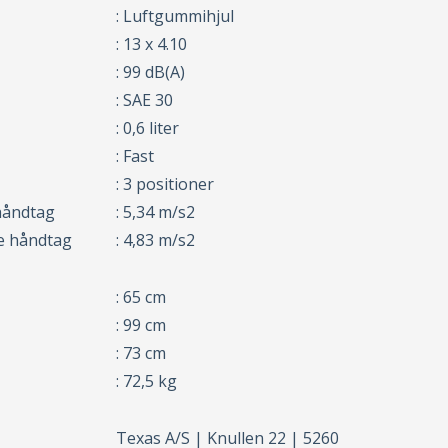
: Luftgummihjul
: 13 x 4.10
: 99 dB(A)
: SAE 30
: 0,6 liter
: Fast
: 3 positioner
håndtag
: 5,34 m/s2
re håndtag
: 4,83 m/s2
: 65 cm
: 99 cm
: 73 cm
: 72,5 kg
Texas A/S | Knullen 22 | 5260