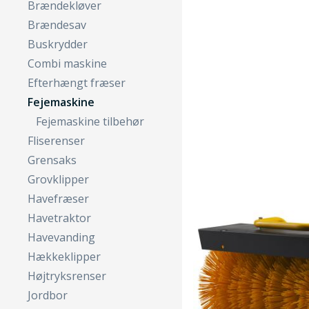
Brændekløver
Brændesav
Buskrydder
Combi maskine
Efterhængt fræser
Fejemaskine
Fejemaskine tilbehør
Fliserenser
Grensaks
Grovklipper
Havefræser
Havetraktor
Havevanding
Hækkeklipper
Højtryksrenser
Jordbor