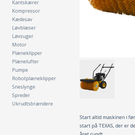
Kantskærer
Kompressor
Kædesav
Løvblæser
Løvsuger
Motor
Plæneklipper
Plænelufter
Pumpe
Robotplæneklipper
Sneslynge
Spreder
Ukrudtsbrændere
Start altid maskinen i f
start på TEXAS, der er d
året rundt.