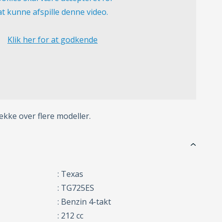
at kunne afspille denne video.
Klik her for at godkende
ke over flere modeller.
: Texas
: TG725ES
: Benzin 4-takt
: 212 cc