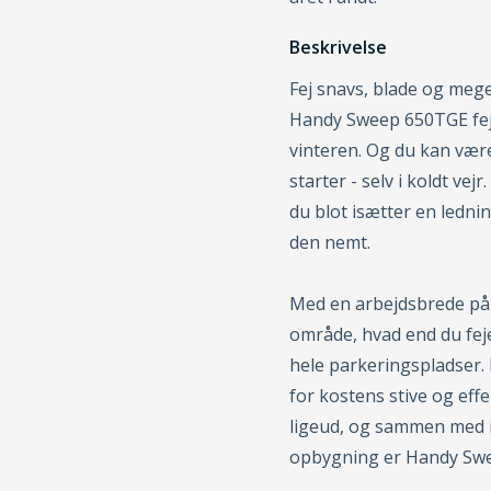
Beskrivelse
Fej snavs, blade og me
Handy Sweep 650TGE fej
vinteren. Og du kan være
starter - selv i koldt ve
du blot isætter en ledni
den nemt.
Med en arbejdsbrede på 
område, hvad end du fejer
hele parkeringspladser.
for kostens stive og effek
ligeud, og sammen med
opbygning er Handy Swe