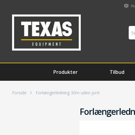
Hu
Produkter
Tilbud
Forside
Forlængerledning 30m uden jord
Forlængerledn