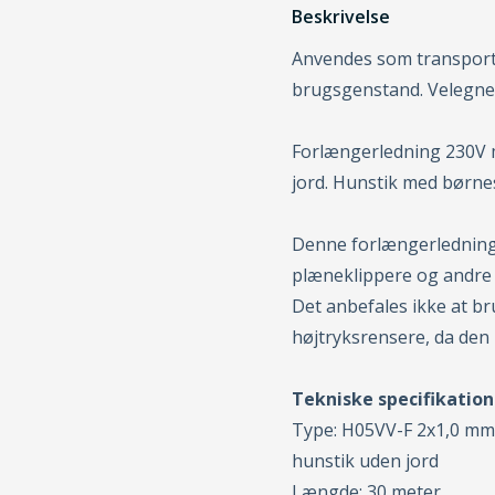
Beskrivelse
Anvendes som transport
brugsgenstand. Velegnet
Forlængerledning 230V 
jord. Hunstik med børnes
Denne forlængerledning e
plæneklippere og andre
Det anbefales ikke at b
højtryksrensere, da den 
Tekniske specifikation
Type: H05VV-F 2x1,0 mm
hunstik uden jord
Længde: 30 meter