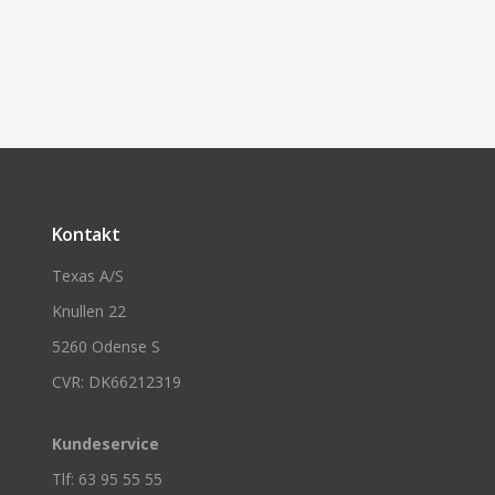
Kontakt
Texas A/S
Knullen 22
5260 Odense S
CVR: DK66212319
Kundeservice
Tlf: 63 95 55 55