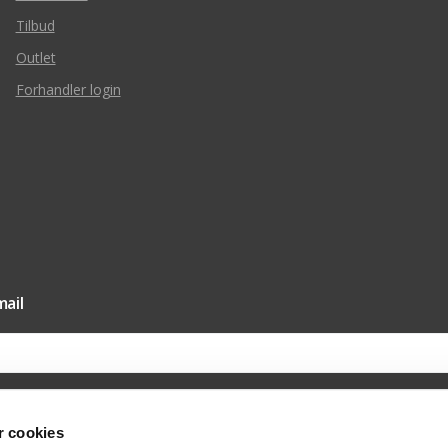
Tilbud
Outlet
Forhandler login
ail
 cookies