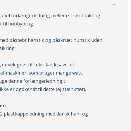
abel forlængerledning mellem stikkontakt og
 til hobbybrug.
med påstøbt hanstik og påskruet hunstik uden
ikring.
r velegnet til f.eks. kædesave, el-
 el-maskiner, som bruger mange watt.
ruge denne forlængerledning til
ikke er ogdkendt til dette (ej stænktæt).
er:
2 plastkappeledning med dansk han- og