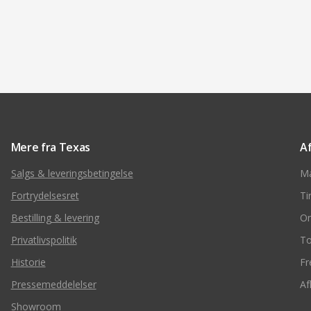
Mere fra Texas
A
Salgs & leveringsbetingelse
M
Fortrydelsesret
Ti
Bestilling & levering
O
Privatlivspolitik
To
Historie
Fr
Pressemeddelelser
Af
Showroom