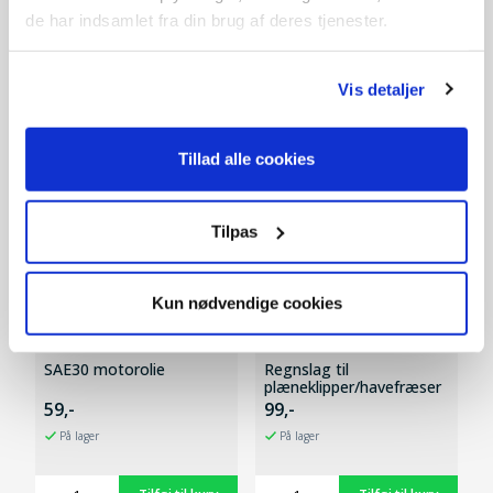
de har indsamlet fra din brug af deres tjenester.
Andre kunder købte også
Vis detaljer
SPAR 60,-
Tillad alle cookies
Tilpas
Kun nødvendige cookies
SAE30 motorolie
Regnslag til
plæneklipper/havefræser
59,-
99,-
På lager
På lager