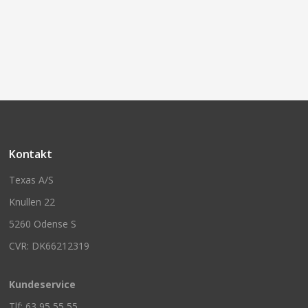
Kontakt
Texas A/S
Knullen 22
5260 Odense S
CVR: DK66212319
Kundeservice
Tlf: 63 95 55 55