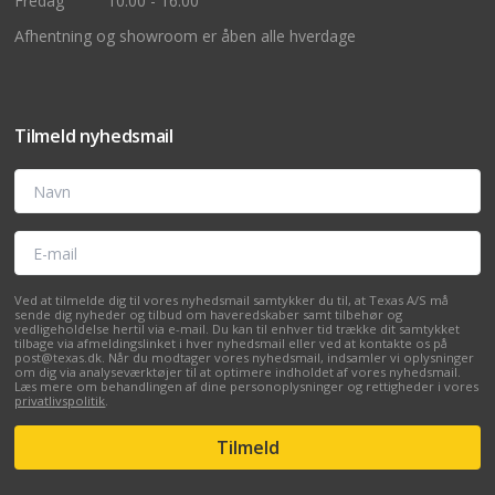
Fredag
10:00 - 16:00
Afhentning og showroom er åben alle hverdage
Tilmeld nyhedsmail
Navn
E-mail
Ved at tilmelde dig til vores nyhedsmail samtykker du til, at Texas A/S må
sende dig nyheder og tilbud om haveredskaber samt tilbehør og
vedligeholdelse hertil via e-mail. Du kan til enhver tid trække dit samtykket
tilbage via afmeldingslinket i hver nyhedsmail eller ved at kontakte os på
post@texas.dk. Når du modtager vores nyhedsmail, indsamler vi oplysninger
om dig via analyseværktøjer til at optimere indholdet af vores nyhedsmail.
Læs mere om behandlingen af dine personoplysninger og rettigheder i vores
privatlivspolitik
.