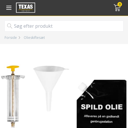
Gå til kurv (
varer)
0
Forside
Olieskiftesæt