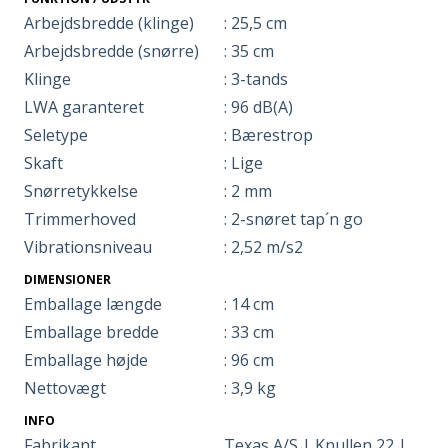
Arbejdsbredde (klinge)
: 25,5 cm
Arbejdsbredde (snørre)
: 35 cm
Klinge
: 3-tands
LWA garanteret
: 96 dB(A)
Seletype
: Bærestrop
Skaft
: Lige
Snørretykkelse
: 2 mm
Trimmerhoved
: 2-snøret tap´n go
Vibrationsniveau
: 2,52 m/s2
DIMENSIONER
Emballage længde
: 14 cm
Emballage bredde
: 33 cm
Emballage højde
: 96 cm
Nettovægt
: 3,9 kg
INFO
Fabrikant
Texas A/S | Knullen 22 |