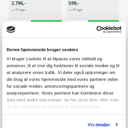
hurtiglader
2.796,-
599,-
På lager
På lager
SPAR 600,-
Denne hjemmeside bruger cookies
Vi bruger cookies til at tilpasse vores indhold og
annoncer, til at vise dig funktioner til sociale medier og til
at analysere vores trafik. Vi deler også oplysninger om
din brug af vores hjemmeside med vores partnere inden
for sociale medier, annonceringspartnere og
analysepartnere. Vores partnere kan kombinere disse
data med andre oplysninger, du har givet dem, eller som
de har indsamlet fra din brug af deres tjenester.
Trimmersnøre 2.0mm
HTX2020 (2x20V) m/2
15m
batterier og dobbelt
hurtiglader
49,-
1.099,-
Vis detaljer
På lager
På lager