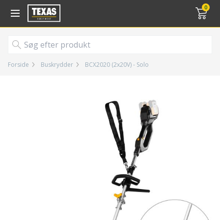
Gå til kurv (
varer)
0
Forside
Buskrydder
BCX2020 (2x20V) - Solo