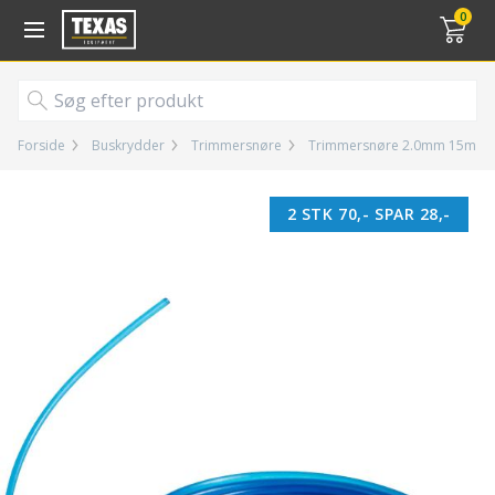
Gå til kurv (
varer)
0
Forside
Buskrydder
Trimmersnøre
Trimmersnøre 2.0mm 15m
2 STK 70,- SPAR 28,-