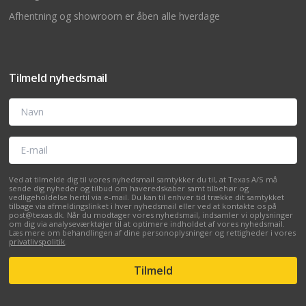
Afhentning og showroom er åben alle hverdage
Tilmeld nyhedsmail
Navn
E-mail
Ved at tilmelde dig til vores nyhedsmail samtykker du til, at Texas A/S må
sende dig nyheder og tilbud om haveredskaber samt tilbehør og
vedligeholdelse hertil via e-mail. Du kan til enhver tid trække dit samtykket
tilbage via afmeldingslinket i hver nyhedsmail eller ved at kontakte os på
post@texas.dk. Når du modtager vores nyhedsmail, indsamler vi oplysninger
om dig via analyseværktøjer til at optimere indholdet af vores nyhedsmail.
Læs mere om behandlingen af dine personoplysninger og rettigheder i vores
privatlivspolitik
.