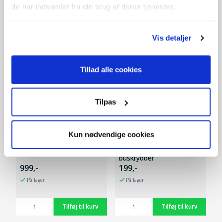
de har indsamlet fra din brug af deres tjenester.
Andre kunder købte også
Vis detaljer
SPAR 300,-
Tillad alle cookies
Tilpas
Kun nødvendige cookies
BCX2020 (2x20V) - Solo
Nylonbørste til
buskrydder
999,-
199,-
På lager
På lager