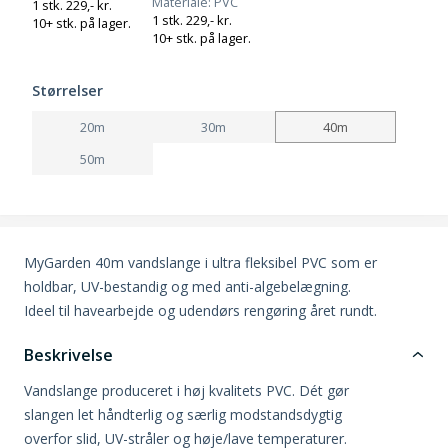
Materiale
PVC
1 stk. 229,- kr.
1 stk. 229,- kr.
10+ stk. på lager.
10+ stk. på lager.
Størrelser
20m
30m
40m
50m
MyGarden 40m vandslange i ultra fleksibel PVC som er
holdbar, UV-bestandig og med anti-algebelægning.
Ideel til havearbejde og udendørs rengøring året rundt.
Beskrivelse
Vandslange produceret i høj kvalitets PVC. Dét gør
slangen let håndterlig og særlig modstandsdygtig
overfor slid, UV-stråler og høje/lave temperaturer.