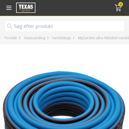
Gå til kurv (
varer)
0
Forside
Havevanding
Vandslange
MyGarden ultra fleksibel vand