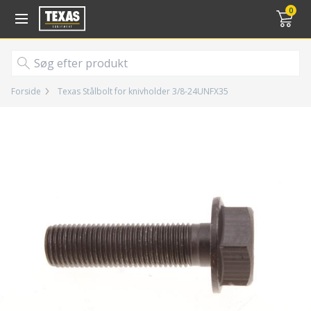
Gå til kurv (
varer)
0
Forside
Texas Stålbolt for knivholder 3/8-24UNFX35