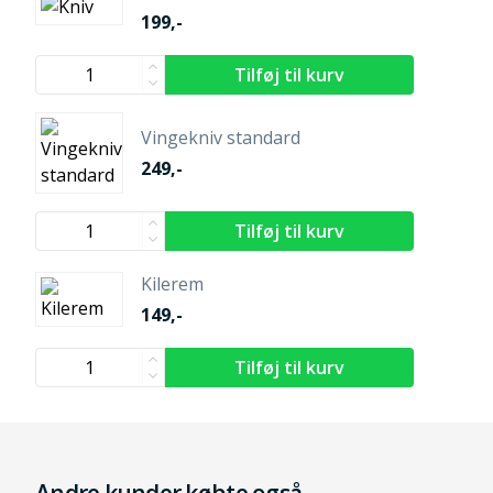
199,-
Vingekniv standard
249,-
Kilerem
149,-
Andre kunder købte også