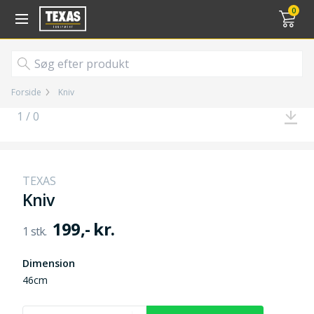
Gå til kurv (
varer)
0
Forside
Kniv
1 / 0
TEXAS
Kniv
199,- kr.
Dimension
46cm