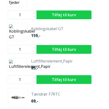
Koblingskabel GT
159,-
Luftfilterelement,Papir
85,-
Tændrør F7RTC
69,-