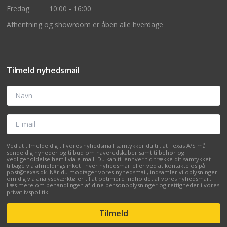
Fredag
10:00 - 16:00
Afhentning og showroom er åben alle hverdage
Tilmeld nyhedsmail
Navn
E-mail
Ved at tilmelde dig til vores nyhedsmail samtykker du til, at Texas A/S må
sende dig nyheder og tilbud om haveredskaber samt tilbehør og
vedligeholdelse hertil via e-mail. Du kan til enhver tid trække dit samtykket
tilbage via afmeldingslinket i hver nyhedsmail eller ved at kontakte os på
post@texas.dk. Når du modtager vores nyhedsmail, indsamler vi oplysninger
om dig via analyseværktøjer til at optimere indholdet af vores nyhedsmail.
Læs mere om behandlingen af dine personoplysninger og rettigheder i vores
privatlivspolitik
.