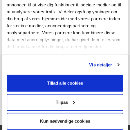
Pakkeshop
39
annoncer, til at vise dig funktioner til sociale medier og til
Privat
49
at analysere vores trafik. Vi deler også oplysninger om
din brug af vores hjemmeside med vores partnere inden
Erhverv
49
for sociale medier, annonceringspartnere og
Afhentning i Odense
Gratis
analysepartnere. Vores partnere kan kombinere disse
data med andre oplysninger, du har givet dem, eller som
Speditør vælges når du går til betaling
de har indsamlet fra din brug af deres tjenester.
Vis detaljer
Tillad alle cookies
Tilpas
Kun nødvendige cookies