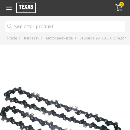
Gå til kurv (
varer)
0
Forside
Kædesav
Motorsavskæde
Savkæde 90PX033X (Oregon)