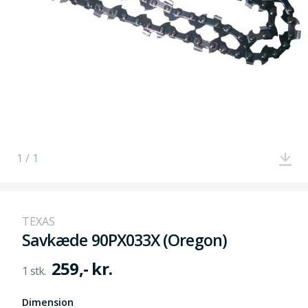
1 / 1
TEXAS
Savkæde 90PX033X (Oregon)
259,- kr.
Dimension