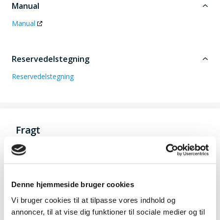
Manual
Manual
Reservedelstegning
Reservedelstegning
Fragt
Pakkeshop
39
Privat
49
Erhverv
49
Denne hjemmeside bruger cookies
Afhentning i Odense
Gratis
Vi bruger cookies til at tilpasse vores indhold og
annoncer, til at vise dig funktioner til sociale medier og til