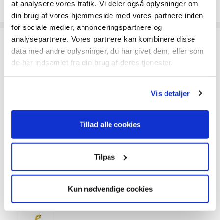
Speditør vælges når du går til betaling
at analysere vores trafik. Vi deler også oplysninger om
din brug af vores hjemmeside med vores partnere inden
for sociale medier, annonceringspartnere og
analysepartnere. Vores partnere kan kombinere disse
Ofte købt sammen med
data med andre oplysninger, du har givet dem, eller som
de har indsamlet fra din brug af deres tjenester.
Stålbørste
59,-
Vis detaljer
Tillad alle cookies
Nylonbørste
Tilpas
59,-
Kun nødvendige cookies