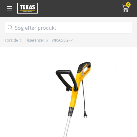
Gå til kurv (
varer)
0
Forside
Fliserenser
WRS650 2-i-1