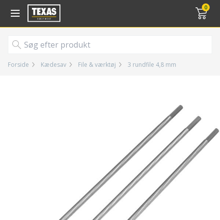
Gå til kurv (
varer)
0
Forside
Kædesav
File & værktøj
3 rundfile 4,8 mm