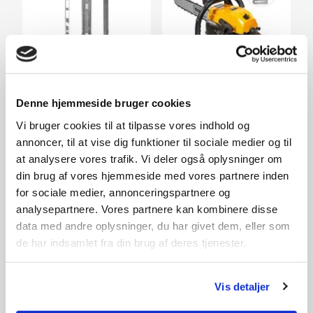
Denne hjemmeside bruger cookies
Filesæt 0.325" (4,8 mm)
TS5118 m/tilbehør
Vi bruger cookies til at tilpasse vores indhold og
79,-
1.799,-
annoncer, til at vise dig funktioner til sociale medier og til
På lager
På lager
at analysere vores trafik. Vi deler også oplysninger om
din brug af vores hjemmeside med vores partnere inden
for sociale medier, annonceringspartnere og
analysepartnere. Vores partnere kan kombinere disse
data med andre oplysninger, du har givet dem, eller som
de har indsamlet fra din brug af deres tjenester.
Vis detaljer