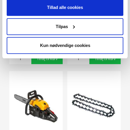
Tillad alle cookies
Tilpas
2-takstolie 0,1 L
TS5620 m/tilbehør
39,-
1.999,-
På lager
På lager
Kun nødvendige cookies