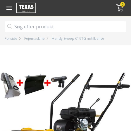
Gå til kurv (
varer)
0
Forside
Fejemaskine
Handy Sweep 619TG m/tilbehør