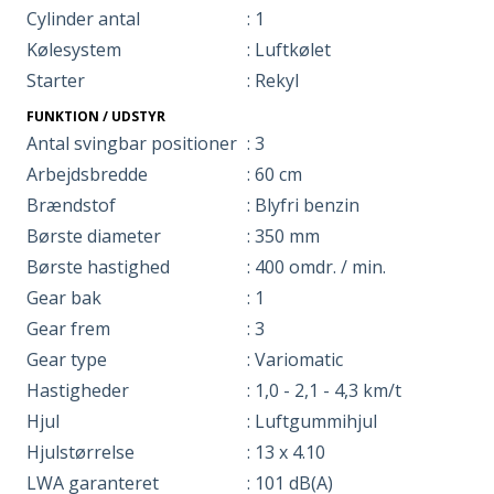
Cylinder antal
: 1
Kølesystem
: Luftkølet
Starter
: Rekyl
FUNKTION / UDSTYR
Antal svingbar positioner
: 3
Arbejdsbredde
: 60 cm
Brændstof
: Blyfri benzin
Børste diameter
: 350 mm
Børste hastighed
: 400 omdr. / min.
Gear bak
: 1
Gear frem
: 3
Gear type
: Variomatic
Hastigheder
: 1,0 - 2,1 - 4,3 km/t
Hjul
: Luftgummihjul
Hjulstørrelse
: 13 x 4.10
LWA garanteret
: 101 dB(A)