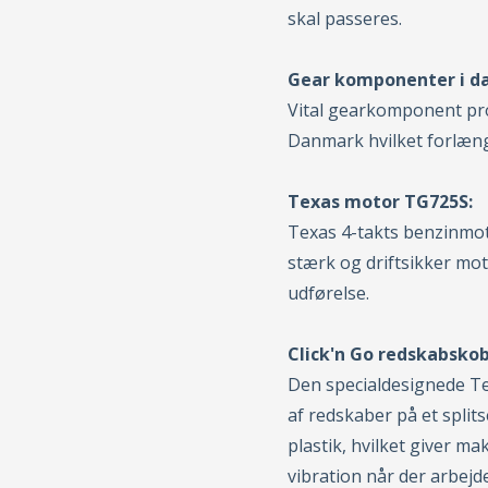
skal passeres.
Gear komponenter i da
Vital gearkomponent pr
Danmark hvilket forlænge
Texas motor TG725S:
Texas 4-takts benzinmot
stærk og driftsikker mot
udførelse.
Click'n Go redskabskob
Den specialdesignede Te
af redskaber på et split
plastik, hvilket giver m
vibration når der arbejd