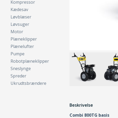
Kompressor
Kædesav
Løvblæser
Løvsuger
Motor
Plæneklipper
Plænelufter
Pumpe
Robotplæneklipper
Sneslynge
Spreder
Ukrudtsbrændere
Beskrivelse
Combi 800TG basis