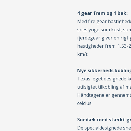
4 gear frem og 1 bak:
Med fire gear hastighed
sneslynge som kost, som
fjerdegear giver en rigt
hastigheder frem: 1,53-2
km/t.
Nye sikkerheds koblin
Texas' eget designede 
utilsigtet tilkobling af 
Håndtagene er gennemtes
celcius.
Snedæk med stærkt gre
De specialdesignede sne