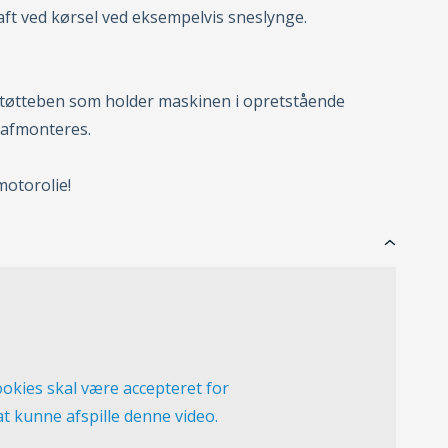
aft ved kørsel ved eksempelvis sneslynge.
støtteben som holder maskinen i opretstående
 afmonteres.
otorolie!
okies skal være accepteret for
at kunne afspille denne video.