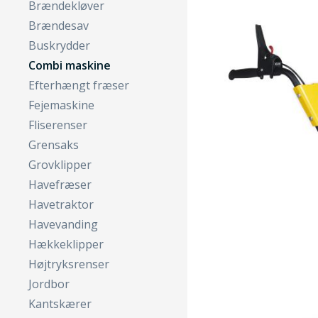
Brændekløver
Brændesav
Buskrydder
Combi maskine
Efterhængt fræser
Fejemaskine
Fliserenser
Grensaks
Grovklipper
Havefræser
Havetraktor
Havevanding
Hækkeklipper
Højtryksrenser
Jordbor
Kantskærer