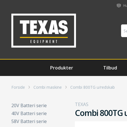
Hu
Produkter
Tilbud
Forside
Combi maskine
Combi 800TG u/redskab
TEXAS
20V Batteri serie
Combi 800TG 
40V Batteri serie
58V Batteri serie