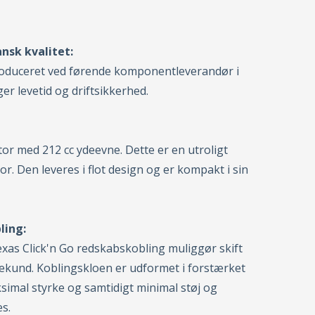
nsk kvalitet:
oduceret ved førende komponentleverandør i
r levetid og driftsikkerhed.
or med 212 cc ydeevne. Dette er en utroligt
or. Den leveres i flot design og er kompakt i sin
ling:
xas Click'n Go redskabskobling muliggør skift
sekund. Koblingskloen er udformet i forstærket
aksimal styrke og samtidigt minimal støj og
es.