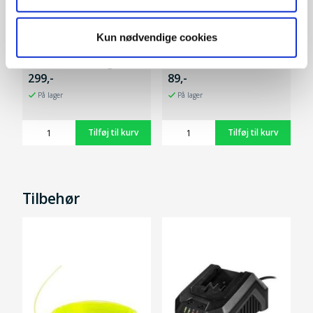
Kun nødvendige cookies
20V dobbelt hurtiglader
Kædeolie 1L
299,-
89,-
På lager
På lager
Tilbehør