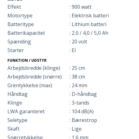
Effekt
: 900 watt
Motortype
: Elektrisk batteri
Batteritype
: Lithium batteri
Batterikapacitet
: 2,0 / 4,0 / 5,0 Ah
Spænding
: 20 volt
Starter
: El
FUNKTION / UDSTYR
Arbejdsbredde (klinge)
: 25 cm
Arbejdsbredde (snørre)
: 38 cm
Grentykkelse (max)
: 24 mm
Håndtag
: D-håndtag
Klinge
: 3-tands
LWA garanteret
: 104 dB(A)
Seletype
: Bærestrop
Skaft
: Lige
Snørretykkelse
: 1,6 mm