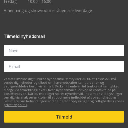
Fredag
10:00 - 16:00
Afhentning og showroom er åben alle hverdage
Tilmeld nyhedsmail
Navn
E-mail
Ved at tilmelde dig til vores nyhedsmail samtykker du til, at Texas A/S må
sende dig nyheder og tilbud om haveredskaber samt tilbehør og
vedligeholdelse hertil via e-mail. Du kan til enhver tid trække dit samtykket
tilbage via afmeldingslinket i hver nyhedsmail eller ved at kontakte os på
post@texas.dk. Når du modtager vores nyhedsmail, indsamler vi oplysninger
om dig via analyseværktøjer til at optimere indholdet af vores nyhedsmail.
Læs mere om behandlingen af dine personoplysninger og rettigheder i vores
privatlivspolitik
.