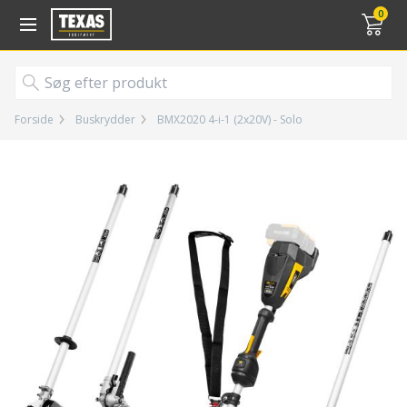
Gå til kurv (
varer)
0
Forside
Buskrydder
BMX2020 4-i-1 (2x20V) - Solo