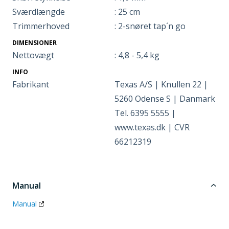
Sværdlængde
: 25 cm
Trimmerhoved
: 2-snøret tap´n go
DIMENSIONER
Nettovægt
: 4,8 - 5,4 kg
INFO
Fabrikant
Texas A/S | Knullen 22 |
5260 Odense S | Danmark
Tel. 6395 5555 |
www.texas.dk | CVR
66212319
Manual
Manual